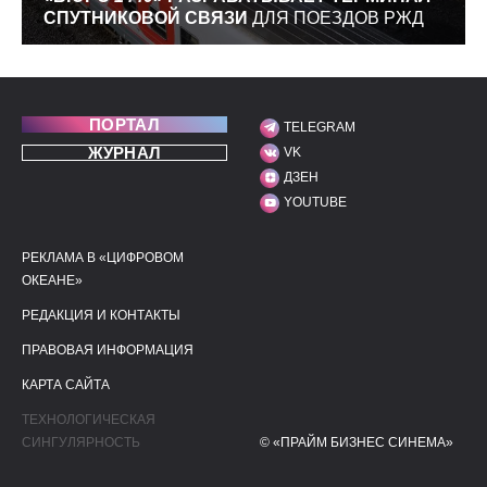
СПУТНИКОВОЙ СВЯЗИ
ДЛЯ ПОЕЗДОВ РЖД
ПОРТАЛ
TELEGRAM
МЫ В СОЦИАЛЬНЫХ С
ЖУРНАЛ
VK
ДЗЕН
YOUTUBE
РЕКЛАМА В «ЦИФРОВОМ
ПОЛЕЗНЫЕ ССЫЛКИ
ДОПОЛНИТЕЛЬНАЯ И
ОКЕАНЕ»
РЕДАКЦИЯ И КОНТАКТЫ
ПРАВОВАЯ ИНФОРМАЦИЯ
КАРТА САЙТА
ТЕХНОЛОГИЧЕСКАЯ
СИНГУЛЯРНОСТЬ
© «ПРАЙМ БИЗНЕС СИНЕМА»