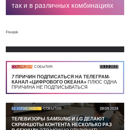
так и в различных комбинациях
Использованные источники:
Freepik
СОЦМЕДИА
СОБЫТИЯ
15.12.2023
7
ПРИЧИН ПОДПИСАТЬСЯ НА ТЕЛЕГРАМ-
КАНАЛ «ЦИФРОВОГО ОКЕАНА»
ПЛЮС ОДНА
ПРИЧИНА НЕ ПОДПИСЫВАТЬСЯ
БЕЗОПАСНОСТЬ
СОБЫТИЯ
29.09.2024
ТЕЛЕВИЗОРЫ
SAMSUNG
И
LG
ДЕЛАЮТ
СКРИНШОТЫ КОНТЕНТА НЕСКОЛЬКО РАЗ