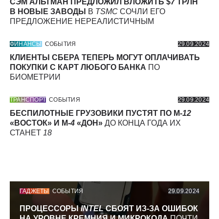
СЭМ АЛЬТМАН ПРЕДЛОЖИЛ ВЛОЖИТЬ $
7
ТРЛН
В НОВЫЕ ЗАВОДЫ
В
TSMC
СОЧЛИ ЕГО
ПРЕДЛОЖЕНИЕ НЕРЕАЛИСТИЧНЫМ
ФИНАНСЫ
СОБЫТИЯ
29.09.2024
КЛИЕНТЫ СБЕРА ТЕПЕРЬ МОГУТ ОПЛАЧИВАТЬ
ПОКУПКИ С КАРТ ЛЮБОГО БАНКА
ПО
БИОМЕТРИИ
ТРАНСПОРТ
СОБЫТИЯ
29.09.2024
БЕСПИЛОТНЫЕ ГРУЗОВИКИ ПУСТЯТ ПО М-
12
«ВОСТОК» И М-
4
«ДОН»
ДО КОНЦА ГОДА ИХ
СТАНЕТ
18
ГАДЖЕТЫ
СОБЫТИЯ
29.09.2024
ПРОЦЕССОРЫ
INTEL
СБОЯТ ИЗ-ЗА ОШИБОК
НА УРОВНЕ КРЕМНИЯ И МИКРОКОДА
ПОЧТИ