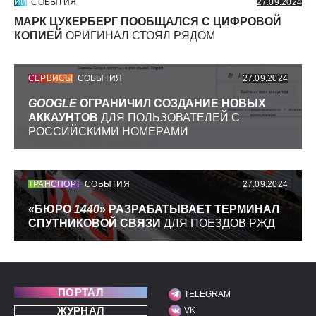
ИИ
СОБЫТИЯ
27.09.2024
МАРК ЦУКЕРБЕРГ ПООБЩАЛСЯ С ЦИФРОВОЙ
КОПИЕЙ
ОРИГИНАЛ СТОЯЛ РЯДОМ
СЕРВИСЫ
СОБЫТИЯ
27.09.2024
GOOGLE
ОГРАНИЧИЛ СОЗДАНИЕ НОВЫХ
АККАУНТОВ
ДЛЯ ПОЛЬЗОВАТЕЛЕЙ С
РОССИЙСКИМИ НОМЕРАМИ
ТРАНСПОРТ
СОБЫТИЯ
27.09.2024
«БЮРО
1440
» РАЗРАБАТЫВАЕТ ТЕРМИНАЛ
СПУТНИКОВОЙ СВЯЗИ
ДЛЯ ПОЕЗДОВ РЖД
ПОРТАЛ
TELEGRAM
МЫ В СОЦИАЛЬНЫХ С
ЖУРНАЛ
VK