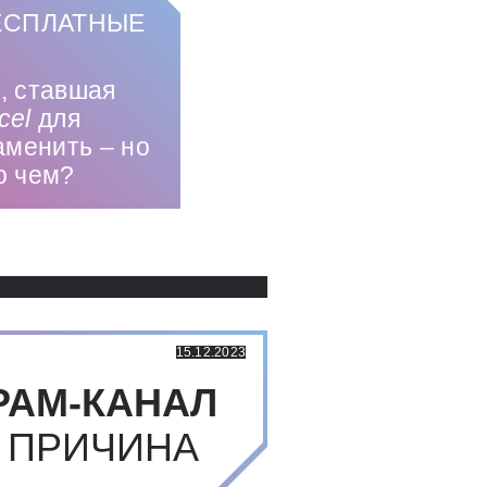
ЕСПЛАТНЫЕ
, ставшая
cel
для
аменить – но
о чем?
Использованные источники:
15.12.2023
РАМ-КАНАЛ
 ПРИЧИНА