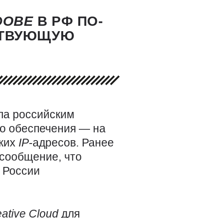
DOBE
В РФ ПО-
СТВУЮЩУЮ
ла российским
го обеспечения — на
ских
IP-
адресов. Ранее
сообщение, что
 России
eative
Cloud
для