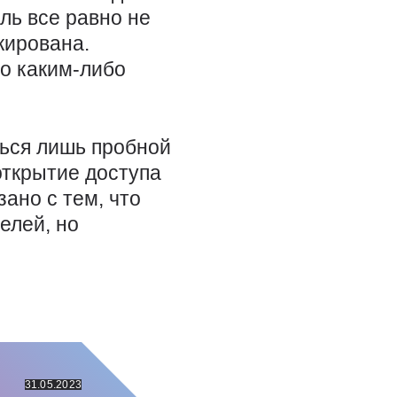
ль все равно не
кирована.
по каким-либо
ться лишь пробной
открытие доступа
ано с тем, что
елей, но
31.05.2023