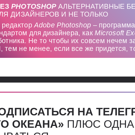
БЕЗ
PHOTOSHOP
АЛЬТЕРНАТИВНЫЕ Б
ЛЯ ДИЗАЙНЕРОВ И НЕ ТОЛЬКО
 редактор
Adobe
Photoshop
– программа
ндартом для дизайнера, как
Microsoft
Ex
отника. Не то чтобы их совсем нечем з
, тем не менее, если все же придется, т
ОДПИСАТЬСЯ НА ТЕЛЕГ
О ОКЕАНА»
ПЛЮС ОДНА