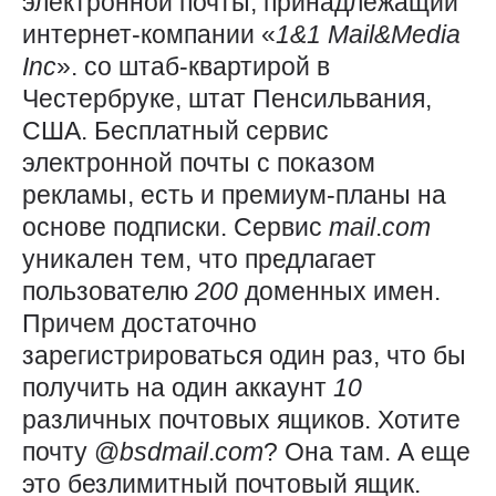
электронной почты, принадлежащий
интернет-компании «
1&1
Mail&Media
Inc
». со штаб-квартирой в
Честербруке, штат Пенсильвания,
США. Бесплатный сервис
электронной почты с показом
рекламы, есть и премиум-планы на
основе подписки. Сервис
mail
.
com
уникален тем, что предлагает
пользователю
200
доменных имен.
Причем достаточно
зарегистрироваться один раз, что бы
получить на один аккаунт
10
различных почтовых ящиков. Хотите
почту @
bsdmail
.
com
? Она там. А еще
это безлимитный почтовый ящик.