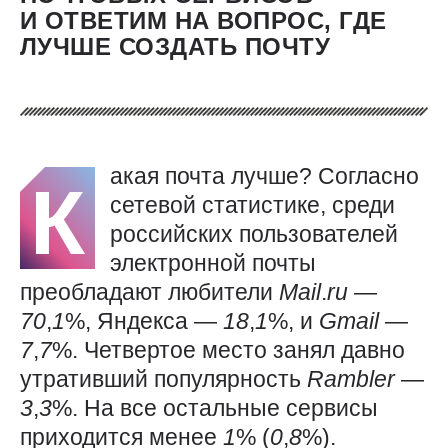
И ОТВЕТИМ НА ВОПРОС, ГДЕ
ЛУЧШЕ СОЗДАТЬ ПОЧТУ
акая почта лучше? Согласно
К
сетевой статистике, среди
российских пользователей
электронной почты
преобладают любители
Mail
.
ru
—
70
,
1
%, Яндекса —
18
,
1
%, и
Gmail
—
7
,
7
%. Четвертое место занял давно
утративший популярность
Rambler
—
3
,
3
%. На все остальные сервисы
приходится менее
1
% (
0
,
8
%).