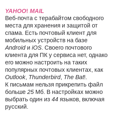
YAHOO
!
MAIL
Веб-почта с терабайтом свободного
места для хранения и защитой от
спама. Есть почтовый клиент для
мобильных устройств на базе
Android
и
iOS
. Своего почтового
клиента для ПК у сервиса нет, однако
его можно настроить на таких
популярных почтовых клиентах, как
Outlook
,
Thunderbird
,
The
Bat
!.
К письмам нельзя прикрепить файл
больше
25
Мб. В настройках можно
выбрать один из
44
языков, включая
русский.