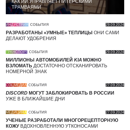
КАК ИИ УПРАВЛЯЕТ ПИТЕРСКИМИ
ТРАМВАЯМИ
ИНДУСТРИЯ
СОБЫТИЯ
29.09.2024
РАЗРАБОТАНЫ «УМНЫЕ» ТЕПЛИЦЫ
ОНИ САМИ
ДЕЛАЮТ УДОБРЕНИЯ
ТРАНСПОРТ
СОБЫТИЯ
29.09.2024
МИЛЛИОНЫ АВТОМОБИЛЕЙ
KIA
МОЖНО
ВЗЛОМАТЬ
ДОСТАТОЧНО ОТСКАНИРОВАТЬ
НОМЕРНОЙ ЗНАК
СОЦМЕДИА
СОБЫТИЯ
27.09.2024
DISCORD
МОГУТ ЗАБЛОКИРОВАТЬ В РОССИИ
УЖЕ В БЛИЖАЙШИЕ ДНИ
МЕДИЦИНА
СОБЫТИЯ
27.09.2024
УЧЕНЫЕ РАЗРАБОТАЛИ МНОГОРЕЦЕПТОРНУЮ
КОЖУ
ВДОХНОВЛЕННУЮ УТКОНОСАМИ