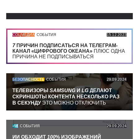
Использованные источники:
СОЦМЕДИА
СОБЫТИЯ
15.12.2023
7
ПРИЧИН ПОДПИСАТЬСЯ НА ТЕЛЕГРАМ-
КАНАЛ «ЦИФРОВОГО ОКЕАНА»
ПЛЮС ОДНА
ПРИЧИНА НЕ ПОДПИСЫВАТЬСЯ
БЕЗОПАСНОСТЬ
СОБЫТИЯ
29.09.2024
ТЕЛЕВИЗОРЫ
SAMSUNG
И
LG
ДЕЛАЮТ
СКРИНШОТЫ КОНТЕНТА НЕСКОЛЬКО РАЗ
В СЕКУНДУ
ЭТО МОЖНО ОТКЛЮЧИТЬ
ИИ
СОБЫТИЯ
29.09.2024
ИИ ОБХОДИТ
100
% ИЗОБРАЖЕНИЙ