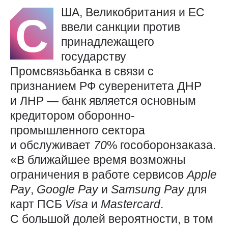
ША, Великобритания и ЕС
С
ввели санкции против
принадлежащего
государству
Промсвязьбанка в связи с
признанием РФ суверенитета ДНР
и ЛНР — банк является основным
кредитором оборонно-
промышленного сектора
и обслуживает
70
% гособоронзаказа.
«В ближайшее время возможны
ограничения в работе сервисов
Apple
Pay
,
Google
Pay
и
Samsung
Pay
для
карт ПСБ
Visa
и
Mastercard
.
С большой долей вероятности, в том