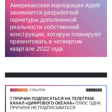
Американская корпорация
Apple
занимается разработкой
гарнитуры дополненной
реальности собственной
конструкции, которую планируют
презентовать в четвертом
квартале
2022
года
Использованные источники:
СОЦМЕДИА
СОБЫТИЯ
15.12.2023
7
ПРИЧИН ПОДПИСАТЬСЯ НА ТЕЛЕГРАМ-
КАНАЛ «ЦИФРОВОГО ОКЕАНА»
ПЛЮС ОДНА
ПРИЧИНА НЕ ПОДПИСЫВАТЬСЯ