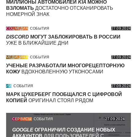
МИЛЛИОНЫ АВТОМОБИЛЕЙ
KIA
МОЖНО
ВЗЛОМАТЬ
ДОСТАТОЧНО ОТСКАНИРОВАТЬ
НОМЕРНОЙ ЗНАК
СОЦМЕДИА
СОБЫТИЯ
27.09.2024
DISCORD
МОГУТ ЗАБЛОКИРОВАТЬ В РОССИИ
УЖЕ В БЛИЖАЙШИЕ ДНИ
МЕДИЦИНА
СОБЫТИЯ
27.09.2024
УЧЕНЫЕ РАЗРАБОТАЛИ МНОГОРЕЦЕПТОРНУЮ
КОЖУ
ВДОХНОВЛЕННУЮ УТКОНОСАМИ
ИИ
СОБЫТИЯ
27.09.2024
МАРК ЦУКЕРБЕРГ ПООБЩАЛСЯ С ЦИФРОВОЙ
КОПИЕЙ
ОРИГИНАЛ СТОЯЛ РЯДОМ
СЕРВИСЫ
СОБЫТИЯ
27.09.2024
GOOGLE
ОГРАНИЧИЛ СОЗДАНИЕ НОВЫХ
АККАУНТОВ
ДЛЯ ПОЛЬЗОВАТЕЛЕЙ С