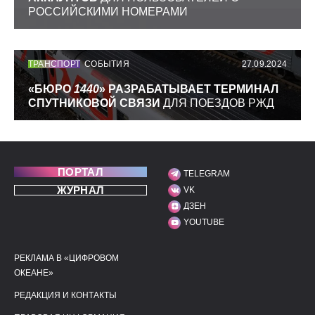
РОССИЙСКИМИ НОМЕРАМИ
ТРАНСПОРТ
СОБЫТИЯ
27.09.2024
«БЮРО
1440
» РАЗРАБАТЫВАЕТ ТЕРМИНАЛ
СПУТНИКОВОЙ СВЯЗИ
ДЛЯ ПОЕЗДОВ РЖД
ПОРТАЛ
TELEGRAM
МЫ В СОЦИАЛЬНЫХ С
ЖУРНАЛ
VK
ДЗЕН
YOUTUBE
РЕКЛАМА В «ЦИФРОВОМ
ПОЛЕЗНЫЕ ССЫЛКИ
ДОПОЛНИТЕЛЬНАЯ И
ОКЕАНЕ»
РЕДАКЦИЯ И КОНТАКТЫ