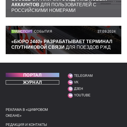
АККАУНТОВ
ДЛЯ ПОЛЬЗОВАТЕЛЕЙ С
РОССИЙСКИМИ НОМЕРАМИ
ТРАНСПОРТ
СОБЫТИЯ
27.09.2024
«БЮРО
1440
» РАЗРАБАТЫВАЕТ ТЕРМИНАЛ
СПУТНИКОВОЙ СВЯЗИ
ДЛЯ ПОЕЗДОВ РЖД
ПОРТАЛ
TELEGRAM
МЫ В СОЦИАЛЬНЫХ С
ЖУРНАЛ
VK
ДЗЕН
YOUTUBE
РЕКЛАМА В «ЦИФРОВОМ
ПОЛЕЗНЫЕ ССЫЛКИ
ДОПОЛНИТЕЛЬНАЯ И
ОКЕАНЕ»
РЕДАКЦИЯ И КОНТАКТЫ