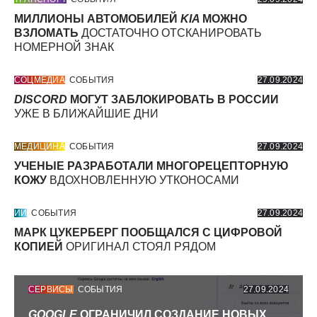
МИЛЛИОНЫ АВТОМОБИЛЕЙ
KIA
МОЖНО
ВЗЛОМАТЬ
ДОСТАТОЧНО ОТСКАНИРОВАТЬ
НОМЕРНОЙ ЗНАК
СОЦМЕДИА
СОБЫТИЯ
27.09.2024
DISCORD
МОГУТ ЗАБЛОКИРОВАТЬ В РОССИИ
УЖЕ В БЛИЖАЙШИЕ ДНИ
МЕДИЦИНА
СОБЫТИЯ
27.09.2024
УЧЕНЫЕ РАЗРАБОТАЛИ МНОГОРЕЦЕПТОРНУЮ
КОЖУ
ВДОХНОВЛЕННУЮ УТКОНОСАМИ
ИИ
СОБЫТИЯ
27.09.2024
МАРК ЦУКЕРБЕРГ ПООБЩАЛСЯ С ЦИФРОВОЙ
КОПИЕЙ
ОРИГИНАЛ СТОЯЛ РЯДОМ
СЕРВИСЫ
СОБЫТИЯ
27.09.2024
GOOGLE
ОГРАНИЧИЛ СОЗДАНИЕ НОВЫХ