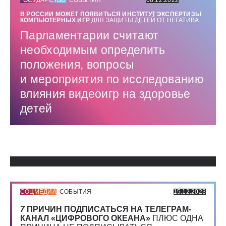
ГОСУДАРСТВО
СОБЫТИЯ
08.12.2022
В РОССИИ МОЖЕТ ПОЯВИТЬСЯ ИНСТИТУТ ЭКСПЕРТИЗЫ
КОМПЬЮТЕРНЫХ ИГР
ДЛЯ ЗАЩИТЫ ДЕТЕЙ ОТ НЕГАТИВА
Парламентарии считают
необходимым определить
положения, вопросы
и мероприятия по исследованию
влияния видеоигр на здоровье
детей
Использованные источники:
СОЦМЕДИА
СОБЫТИЯ
15.12.2023
7
ПРИЧИН ПОДПИСАТЬСЯ НА ТЕЛЕГРАМ-
КАНАЛ «ЦИФРОВОГО ОКЕАНА»
ПЛЮС ОДНА