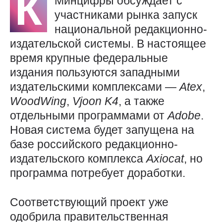
К
Минцифры обсуждает с
участниками рынка запуск
национальной редакционно-
издательской системы. В настоящее
время крупные федеральные
издания пользуются западными
издательскими комплексами —
Atex
,
WoodWing
,
Vjoon
K4
, а также
отдельными программами от
Adobe
.
Новая система будет запущена на
базе российского редакционно-
издательского комплекса
Axiocat
, но
программа потребует доработки.
Соответствующий проект уже
одобрила правительственная