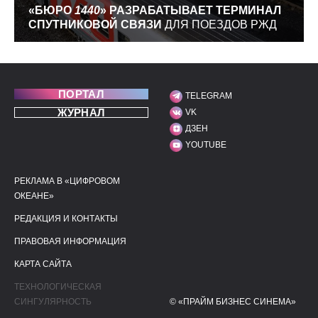
«БЮРО
1440
» РАЗРАБАТЫВАЕТ ТЕРМИНАЛ
СПУТНИКОВОЙ СВЯЗИ
ДЛЯ ПОЕЗДОВ РЖД
ПОРТАЛ
TELEGRAM
МЫ В СОЦИАЛЬНЫХ С
ЖУРНАЛ
VK
ДЗЕН
YOUTUBE
РЕКЛАМА В «ЦИФРОВОМ
ПОЛЕЗНЫЕ ССЫЛКИ
ДОПОЛНИТЕЛЬНАЯ И
ОКЕАНЕ»
РЕДАКЦИЯ И КОНТАКТЫ
ПРАВОВАЯ ИНФОРМАЦИЯ
КАРТА САЙТА
ТЕХНОЛОГИЧЕСКАЯ
СИНГУЛЯРНОСТЬ
© «ПРАЙМ БИЗНЕС СИНЕМА»