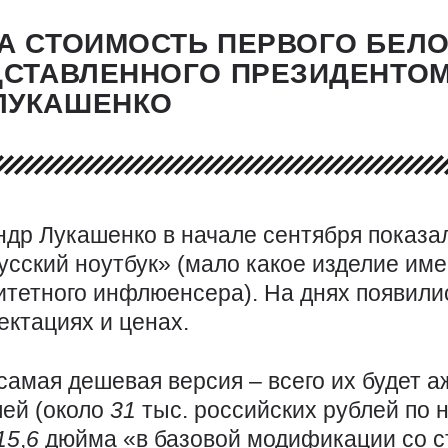
НА СТОИМОСТЬ ПЕРВОГО БЕЛ
ДСТАВЛЕННОГО ПРЕЗИДЕНТО
ЛУКАШЕНКО
ндр Лукашенко в начале сентября показа
усский ноутбук» (мало какое изделие име
итетного инфлюенсера). На днях появилис
ектациях и ценах.
 самая дешевая версия – всего их будет 
лей (около
31
тыс. российских рублей по 
15
,
6
дюйма «в базовой модификации со 