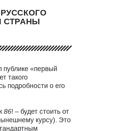
ОРУССКОГО
М СТРАНЫ
л публике «первый
ет такого
ь подробности о его
аж
86
! – будет стоить от
нынешнему курсу). Это
стандартным