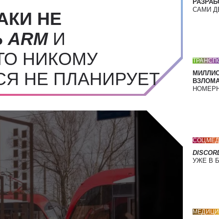
РАЗРАБ
САМИ Д
АКИ НЕ
Ь
ARM
И
ТО НИКОМУ
ТРАНСП
СЯ НЕ ПЛАНИРУЕТ
МИЛЛИ
ВЗЛОМА
НОМЕРН
СОЦМЕД
DISCOR
УЖЕ В 
МЕДИЦИ