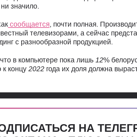
 ни значило.
как
сообщается
, почти полная. Производи
известный телевизорами, а сейчас предс
инг с разнообразной продукцией.
 что в компьютере пока лишь
12
% белору
о к концу
2022
года их доля должна вырас
ОДПИСАТЬСЯ НА ТЕЛЕГ