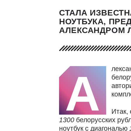
СТАЛА ИЗВЕСТ
НОУТБУКА, ПРЕ
АЛЕКСАНДРОМ 
лекса
А
белор
автор
компл
Итак,
1300
белорусских руб
ноутбук с диагональю