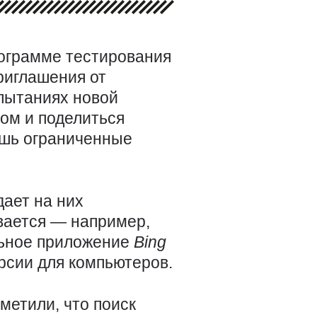
рограмме тестирования
иглашения от
спытаниях новой
ом и поделиться
ишь ограниченные
дает на них
вается — например,
льное приложение
Bing
ерсии для компьютеров.
метили, что поиск