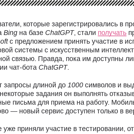
ватели, которые зарегистрировались в п
а
Bing
на базе
ChatGPT
, стали
получать
пр
oft
с предложением принять участие в и
овой системы с искусственным интеллект
ной связью. Правда, пока им доступны л
ии чат-бота
ChatGPT
.
т запросы длиной до
1000
символов и вы
некоторые задания он выполнять отказы
ные письма для приема на работу. Моби
тово — новый сервис доступен только в в
 уже приняли участие в тестировании, от