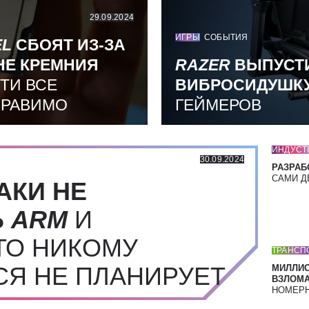
29.09.2024
ИГРЫ
СОБЫТИЯ
EL
СБОЯТ ИЗ-ЗА
НЕ КРЕМНИЯ
RAZER
ВЫПУСТ
ТИ ВСЕ
ВИБРОСИДУШК
ПРАВИМО
ГЕЙМЕРОВ
ИНДУСТ
30.09.2024
РАЗРАБ
САМИ Д
АКИ НЕ
Ь
ARM
И
ТО НИКОМУ
ТРАНСП
СЯ НЕ ПЛАНИРУЕТ
МИЛЛИ
ВЗЛОМА
НОМЕРН