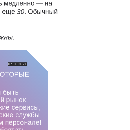
нь медленно — на
— еще
30
. Обычный
ужны:
07.10.2021
КОТОРЫЕ
и быть
ий рынок
кие сервисы,
рские службы
м персонале!