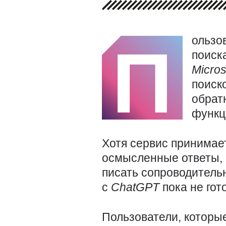
ользо
П
поиск
Micros
поиск
обрат
функц
Хотя сервис принимае
осмысленные ответы, 
писать сопроводитель
с
ChatGPT
пока не го
Пользователи, которые