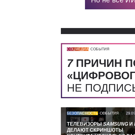
Но не все ИИ
СОЦМЕДИА
СОБЫТИЯ
7
ПРИЧИН П
«ЦИФРОВОГ
НЕ ПОДПИ
БЕЗОПАСНОСТЬ
СОБЫТИЯ
29.0
ТЕЛЕВИЗОРЫ
SAMSUNG
И
ДЕЛАЮТ СКРИНШОТЫ