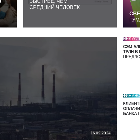
З
БЫСТРЕЕ, ЧЕМ
СРЕДНИЙ ЧЕЛОВЕК
СВЕ
ГУМ
ИНДУСТ
СЭМ АЛ
ТРЛН В
ПРЕДЛ
ФИНАН
КЛИЕНТ
ОПЛАЧИ
БАНКА
П
16.09.2024