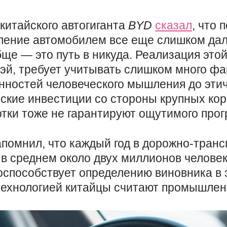
 китайского автогиганта
BYD
сказал
, что
ление автомобилем все еще слишком дал
бще — это путь в никуда. Реализация этой
й, требует учитывать слишком много фак
нностей человеческого мышления до этич
тские инвестиции со стороны крупных ко
тки тоже не гарантируют ощутимого прог
апомнил, что каждый год в дорожно-тран
 в среднем около двух миллионов челове
оспособствует определению виновника в 
технологией китайцы считают промышле