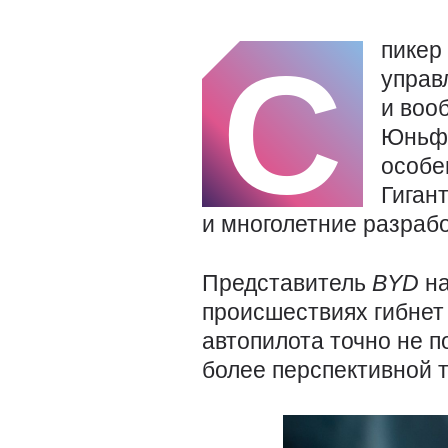
пикер
С
управ
и воо
Юньфэ
особе
Гиган
и многолетние разрабо
Представитель
BYD
н
происшествиях гибнет
автопилота точно не п
более перспективной 