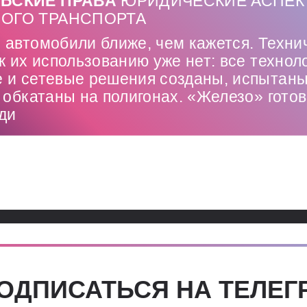
ЬСКИЕ ПРАВА
ЮРИДИЧЕСКИЕ АСПЕК
ОГО ТРАНСПОРТА
 автомобили ближе, чем кажется. Техни
к их использованию уже нет: все технол
 и сетевые решения созданы, испытаны
 обкатаны на полигонах. «Железо» гото
ди
ОДПИСАТЬСЯ НА ТЕЛЕГ