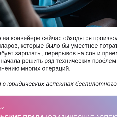
о на конвейере сейчас обходятся произв
ларов, которые было бы уместнее потра
ебует зарплаты, перерывов на сон и прием
сначала решить ряд технических проблем
лнению многих операций.
я в юридических аспектах беспилотног
ИЗА