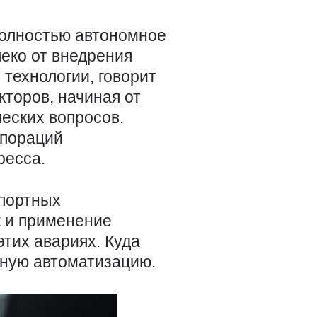
 полностью автономное
еко от внедрения
 технологии, говорит
торов, начиная от
еских вопросов.
рпораций
ресса.
спортных
к и применение
этих авариях. Куда
нную автоматизацию.