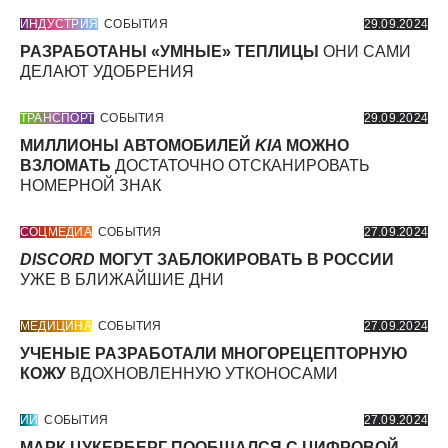
ИНДУСТРИЯ
СОБЫТИЯ
29.09.2024
РАЗРАБОТАНЫ «УМНЫЕ» ТЕПЛИЦЫ
ОНИ САМИ
ДЕЛАЮТ УДОБРЕНИЯ
ТРАНСПОРТ
СОБЫТИЯ
29.09.2024
МИЛЛИОНЫ АВТОМОБИЛЕЙ
KIA
МОЖНО
ВЗЛОМАТЬ
ДОСТАТОЧНО ОТСКАНИРОВАТЬ
НОМЕРНОЙ ЗНАК
СОЦМЕДИА
СОБЫТИЯ
27.09.2024
DISCORD
МОГУТ ЗАБЛОКИРОВАТЬ В РОССИИ
УЖЕ В БЛИЖАЙШИЕ ДНИ
МЕДИЦИНА
СОБЫТИЯ
27.09.2024
УЧЕНЫЕ РАЗРАБОТАЛИ МНОГОРЕЦЕПТОРНУЮ
КОЖУ
ВДОХНОВЛЕННУЮ УТКОНОСАМИ
ИИ
СОБЫТИЯ
27.09.2024
МАРК ЦУКЕРБЕРГ ПООБЩАЛСЯ С ЦИФРОВОЙ