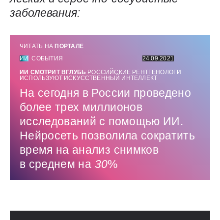
заболевания:
ЧИТАТЬ НА
ПОРТАЛЕ
ИИ
СОБЫТИЯ
24.09.2021
ИИ СМОТРИТ ВГЛУБЬ
РОССИЙСКИЕ РЕНТГЕНОЛОГИ
ИСПОЛЬЗУЮТ ИСКУССТВЕННЫЙ ИНТЕЛЛЕКТ
На сегодня в России проведено
более трех миллионов
исследований с помощью ИИ.
Нейросеть позволила сократить
время на анализ снимков
в среднем на
30
%
Использованные источники: