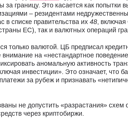
ы за границу. Это касается как попытки 
изациями – резидентами недружественны
ас в списке правительства их
48
, включа
 страны ЕС), так и валютных операций гр
тся только валютой. ЦБ предписал креди
внимание на «нестандартное поведение
фиксировать аномальную активность тран
ключая инвестиции». Это означает, что ба
 платежи за рубеж и признавать «нетипи
ваны не допустить «разрастания» схем 
средств через криптобиржи.