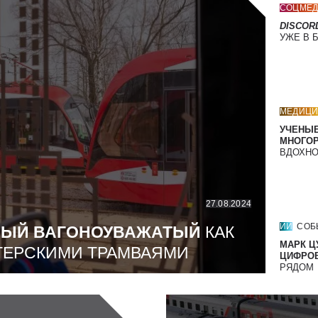
СОЦМЕД
DISCOR
УЖЕ В 
МЕДИЦИ
УЧЕНЫЕ
МНОГО
ВДОХНО
27.08.2024
ИИ
СОБ
МЫЙ ВАГОНОУВАЖАТЫЙ
КАК
МАРК Ц
ТЕРСКИМИ ТРАМВАЯМИ
ЦИФРОВ
РЯДОМ