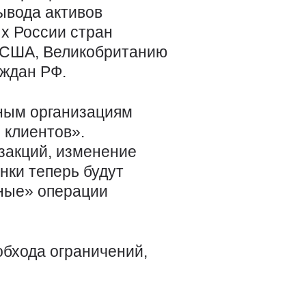
вывода активов
х России стран
я США, Великобританию
аждан РФ.
тным организациям
 клиентов».
закций, изменение
нки теперь будут
чные» операции
обхода ограничений,