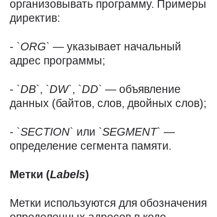
организовывать программу. Примеры
директив:
- `
ORG`
— указывает начальный
адрес программы;
- `
DB`
, `
DW`
, `
DD`
— объявление
данных (байтов, слов, двойных слов);
- `
SECTION`
или `
SEGMENT`
—
определение сегмента памяти.
Метки (
Labels
)
Метки используются для обозначения