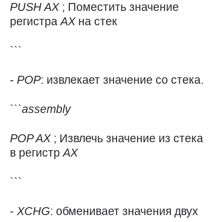
PUSH
AX
; Поместить значение
регистра
AX
на стек
```
-
POP
: извлекает значение со стека.
```
assembly
POP
AX
; Извлечь значение из стека
в регистр
AX
```
-
XCHG
: обменивает значения двух