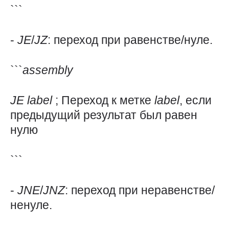
```
-
JE
/
JZ
: переход при равенстве/нуле.
```
assembly
JE
label
; Переход к метке
label
, если
предыдущий результат был равен
нулю
```
-
JNE
/
JNZ
: переход при неравенстве/
ненуле.