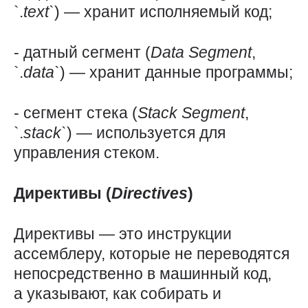
`.
text`
) — хранит исполняемый код;
- датный сегмент (
Data
Segment
,
`.
data`
) — хранит данные программы;
- сегмент стека (
Stack
Segment
,
`.
stack`
) — используется для
управления стеком.
Директивы (
Directives
)
Директивы — это инструкции
ассемблеру, которые не переводятся
непосредственно в машинный код,
а указывают, как собирать и