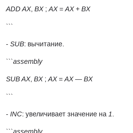
ADD
AX
,
BX
;
AX
=
AX
+
BX
```
-
SUB
: вычитание.
```
assembly
SUB
AX
,
BX
;
AX
=
AX
—
BX
```
-
INC
: увеличивает значение на
1
.
```
assembly