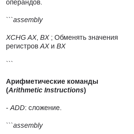
операндов.
```
assembly
XCHG
AX
,
BX
; Обменять значения
регистров
AX
и
BX
```
Арифметические команды
(
Arithmetic
Instructions
)
-
ADD
: сложение.
```
assembly