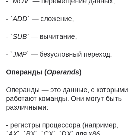
- `
MOV`
— перемещение данных,
- `
ADD`
— сложение,
- `
SUB`
— вычитание,
- `
JMP`
— безусловный переход.
Операнды (
Operands
)
Операнды — это данные, с которыми
работают команды. Они могут быть
различными:
- регистры процессора (например,
`
AX`
, `
BX`
, `
CX`
, `
DX`
для
x86