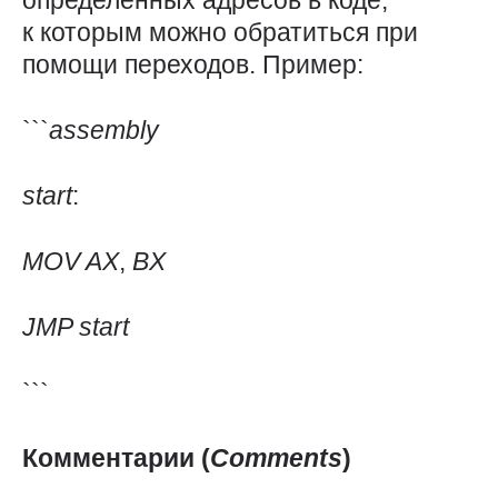
определенных адресов в коде,
к которым можно обратиться при
помощи переходов. Пример:
```
assembly
start
:
MOV
AX
,
BX
JMP
start
```
Комментарии
(
Comments
)