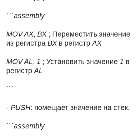
```
assembly
MOV
AX
,
BX
; Переместить значение
из регистра
BX
в регистр
AX
MOV
AL
,
1
; Установить значение
1
в
регистр
AL
```
-
PUSH
: помещает значение на стек.
```
assembly