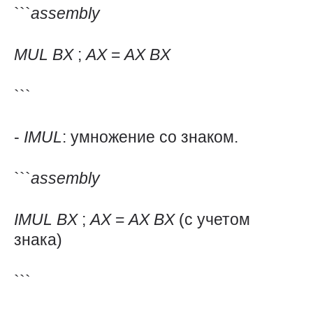
```
assembly
MUL
BX
;
AX
=
AX
BX
```
-
IMUL
: умножение со знаком.
```
assembly
IMUL
BX
;
AX
=
AX
BX
(с учетом
знака)
```