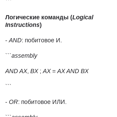
```
Логические
команды
(
Logical
Instructions
)
-
AND
: побитовое И.
```
assembly
AND
AX
,
BX
;
AX
=
AX
AND
BX
```
-
OR
: побитовое ИЛИ.