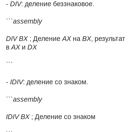
-
DIV
: деление беззнаковое.
```
assembly
DIV
BX
; Деление
AX
на
BX
, результат
в
AX
и
DX
```
-
IDIV
: деление со знаком.
```
assembly
IDIV
BX
; Деление со знаком