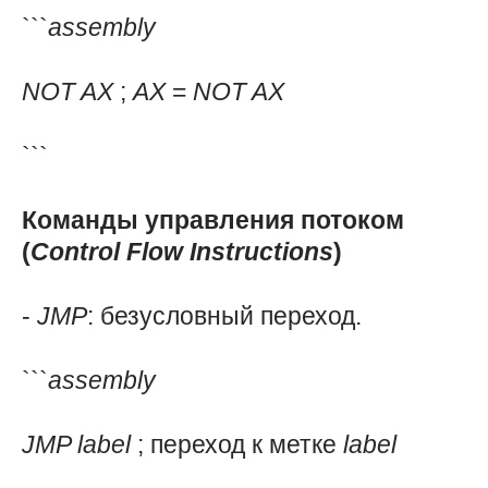
```
assembly
NOT
AX
;
AX
=
NOT
AX
```
Команды управления потоком
(
Control
Flow
Instructions
)
-
JMP
: безусловный переход.
```
assembly
JMP
label
; переход к метке
label