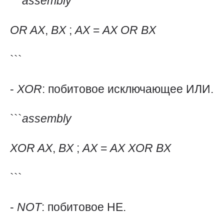
```
assembly
OR
AX
,
BX
;
AX
=
AX
OR
BX
```
-
XOR
: побитовое исключающее ИЛИ.
```
assembly
XOR
AX
,
BX
;
AX
=
AX
XOR
BX
```
-
NOT
: побитовое НЕ.