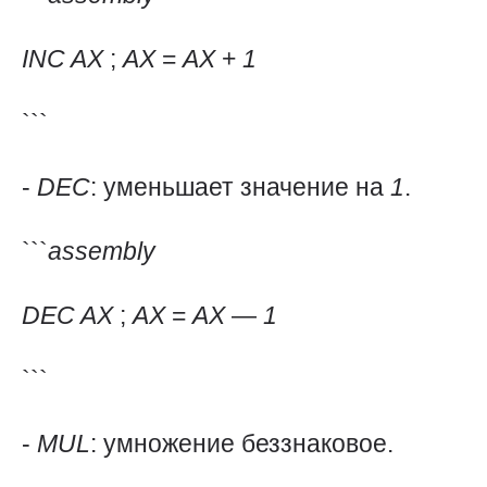
INC
AX
;
AX
=
AX
+
1
```
-
DEC
: уменьшает значение на
1
.
```
assembly
DEC
AX
;
AX
=
AX
—
1
```
-
MUL
: умножение беззнаковое.