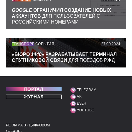
GOOGLE
ОГРАНИЧИЛ СОЗДАНИЕ НОВЫХ
АККАУНТОВ
ДЛЯ ПОЛЬЗОВАТЕЛЕЙ С
РОССИЙСКИМИ НОМЕРАМИ
ТРАНСПОРТ
СОБЫТИЯ
27.09.2024
«БЮРО
1440
» РАЗРАБАТЫВАЕТ ТЕРМИНАЛ
СПУТНИКОВОЙ СВЯЗИ
ДЛЯ ПОЕЗДОВ РЖД
ПОРТАЛ
TELEGRAM
МЫ В СОЦИАЛЬНЫХ С
ЖУРНАЛ
VK
ДЗЕН
YOUTUBE
РЕКЛАМА В «ЦИФРОВОМ
ПОЛЕЗНЫЕ ССЫЛКИ
ДОПОЛНИТЕЛЬНАЯ И
ОКЕАНЕ»