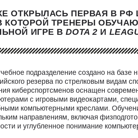
КЕ ОТКРЫЛАСЬ ПЕРВАЯ В РФ
В КОТОРОЙ ТРЕНЕРЫ ОБУЧА
ЬНОЙ ИГРЕ В
DOTA 2
И
LEAG
учебное подразделение создано на базе 
ийского резерва по стрелковым видам спо
ния киберспортсменов оснащен соврем
ютерами с игровыми видеокартами, спе
бными компьютерными креслами. Обучени
льким направлениям, включая физподгото
ости и углубленное понимание компьюте