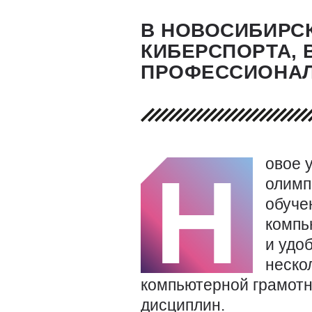
В НОВОСИБИРС
КИБЕРСПОРТА, 
ПРОФЕССИОНАЛ
овое 
Н
олимп
обуче
компь
и удо
неско
компьютерной грамотн
дисциплин.