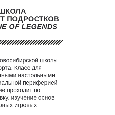
 ШКОЛА
ЮТ ПОДРОСТКОВ
UE
OF
LEGENDS
новосибирской школы
рта. Класс для
енными настольными
циальной периферией
е проходит по
вку, изучение основ
рных игровых