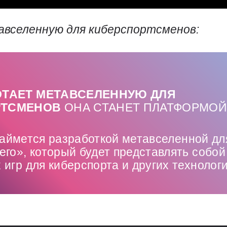
вселенную для киберспортсменов:
ОТАЕТ МЕТАВСЕЛЕННУЮ ДЛЯ
РТСМЕНОВ
ОНА СТАНЕТ ПЛАТФОРМОЙ
аймется разработкой метавселенной дл
го», который будет представлять собой
игр для киберспорта и других технолог