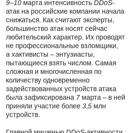
9
–
10
марта интенсивность
DDoS-
атак на российские компании начала
снижаться. Как считают эксперты,
большинство атак носят сейчас
любительский характер. Их проводят
не профессиональные взломщики,
а хактивисты – энтузиасты,
пытающиеся взять числом. Самая
сложная и многочисленная по
количеству одновременно
задействованных устройств атака
была зафиксирована
7
марта – в ней
приняли участие более
3
,
5
млн
устройств.
Главной мишенью
DDoS-
активности