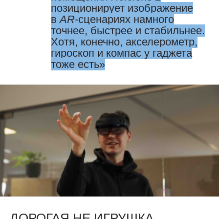
позиционирует изображение
в
AR-
сценариях намного
точнее, быстрее и стабильнее.
Хотя, конечно, акселерометр,
гироскоп и компас у гаджета
тоже есть
ДОРОГАЯ НЕ ИГРУШКА