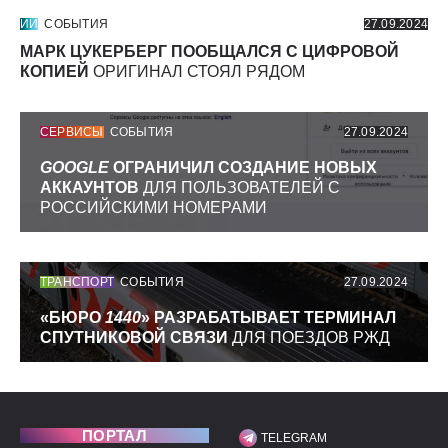
ИИ
СОБЫТИЯ
27.09.2024
МАРК ЦУКЕРБЕРГ ПООБЩАЛСЯ С ЦИФРОВОЙ
КОПИЕЙ
ОРИГИНАЛ СТОЯЛ РЯДОМ
СЕРВИСЫ
СОБЫТИЯ
27.09.2024
GOOGLE
ОГРАНИЧИЛ СОЗДАНИЕ НОВЫХ
АККАУНТОВ
ДЛЯ ПОЛЬЗОВАТЕЛЕЙ С
РОССИЙСКИМИ НОМЕРАМИ
ТРАНСПОРТ
СОБЫТИЯ
27.09.2024
«БЮРО
1440
» РАЗРАБАТЫВАЕТ ТЕРМИНАЛ
СПУТНИКОВОЙ СВЯЗИ
ДЛЯ ПОЕЗДОВ РЖД
ПОРТАЛ
TELEGRAM
МЫ В СОЦИАЛЬНЫХ С