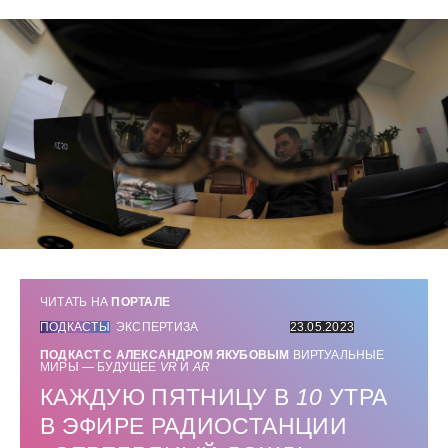
ЧИТАТЬ НА
ПОРТАЛЕ
ПОДКАСТЫ
ЭКСПЕРТИЗА
23.05.2023
ПОДКАСТ С АЛЕКСАНДРОМ ЯКУБОВЫМ
ВИРТУАЛЬНЫЕ
МИРЫ — БУДУЩЕЕ
VR
И
AR
КАЖДУЮ ПЯТНИЦУ В
10
УТРА
В ЭФИРЕ РАДИОСТАНЦИИ