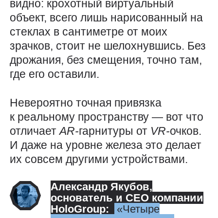
видно: крохотный виртуальный
объект, всего лишь нарисованный на
стеклах в сантиметре от моих
зрачков, стоит не шелохнувшись. Без
дрожания, без смещения, точно там,
где его оставили.
Невероятно точная привязка
к реальному пространству — ​вот что
отличает
AR-
гарнитуры от
VR-
очков.
И даже на уровне железа это делает
их совсем другими устройствами.
Александр Якубов
,
основатель и CEO компании
HoloGroup:
Четыре