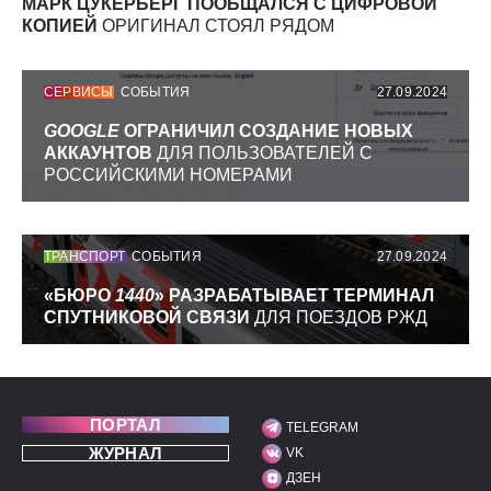
МАРК ЦУКЕРБЕРГ ПООБЩАЛСЯ С ЦИФРОВОЙ
КОПИЕЙ
ОРИГИНАЛ СТОЯЛ РЯДОМ
СЕРВИСЫ
СОБЫТИЯ
27.09.2024
GOOGLE
ОГРАНИЧИЛ СОЗДАНИЕ НОВЫХ
АККАУНТОВ
ДЛЯ ПОЛЬЗОВАТЕЛЕЙ С
РОССИЙСКИМИ НОМЕРАМИ
ТРАНСПОРТ
СОБЫТИЯ
27.09.2024
«БЮРО
1440
» РАЗРАБАТЫВАЕТ ТЕРМИНАЛ
СПУТНИКОВОЙ СВЯЗИ
ДЛЯ ПОЕЗДОВ РЖД
ПОРТАЛ
TELEGRAM
МЫ В СОЦИАЛЬНЫХ С
ЖУРНАЛ
VK
ДЗЕН