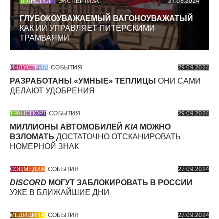
ТРАНСПОРТ
ЭКСПЕРТИЗА
27.08.2024
ГЛУБОКОУВАЖАЕМЫЙ ВАГОНОУВАЖАТЫЙ
КАК ИИ УПРАВЛЯЕТ ПИТЕРСКИМИ
ТРАМВАЯМИ
ИНДУСТРИЯ
СОБЫТИЯ
29.09.2024
РАЗРАБОТАНЫ «УМНЫЕ» ТЕПЛИЦЫ
ОНИ САМИ
ДЕЛАЮТ УДОБРЕНИЯ
ТРАНСПОРТ
СОБЫТИЯ
29.09.2024
МИЛЛИОНЫ АВТОМОБИЛЕЙ
KIA
МОЖНО
ВЗЛОМАТЬ
ДОСТАТОЧНО ОТСКАНИРОВАТЬ
НОМЕРНОЙ ЗНАК
СОЦМЕДИА
СОБЫТИЯ
27.09.2024
DISCORD
МОГУТ ЗАБЛОКИРОВАТЬ В РОССИИ
УЖЕ В БЛИЖАЙШИЕ ДНИ
МЕДИЦИНА
СОБЫТИЯ
27.09.2024