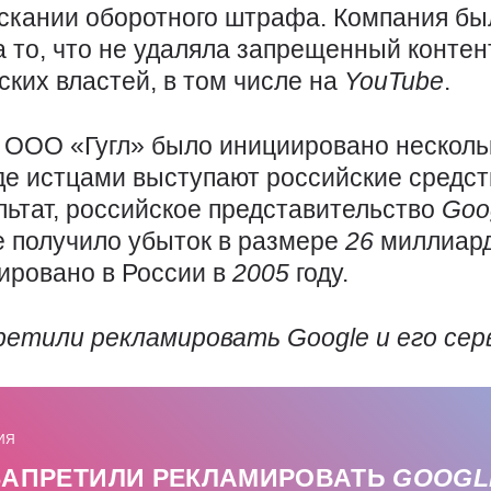
скании оборотного штрафа. Компания бы
 то, что не удаляла запрещенный контен
ких властей, в том числе на
YouTube
.
 ООО «Гугл» было инициировано несколь
где истцами выступают российские средс
льтат, российское представительство
Goo
е получило убыток в размере
26
миллиар
рировано в России в
2005
году.
претили рекламировать
Google
и его сер
ИЯ
ЗАПРЕТИЛИ РЕКЛАМИРОВАТЬ
GOOG