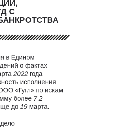
ЦИИ,
Д С
БАНКРОТСТВА
ня в Едином
дений о фактах
арта
2022
года
жность исполнения
ООО «Гугл» по искам
умму более
7
,
2
еще до
19
марта.
e
дело