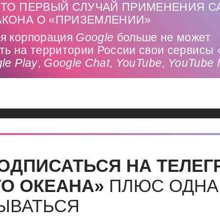
ТО ПЕРВЫЙ СЛУЧАЙ ПРИМЕНЕНИЯ С
ЗАКОНА О «ПРИЗЕМЛЕНИИ»
я корпорация
Google
больше не может
ть на территории России свои сервисы 
gle
Play
,
Google
Chat
,
YouTube
,
YouTube
ОДПИСАТЬСЯ НА ТЕЛЕГ
О ОКЕАНА»
ПЛЮС ОДНА
СЫВАТЬСЯ