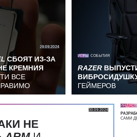
29.09.2024
ИГРЫ
СОБЫТИЯ
EL
СБОЯТ ИЗ-ЗА
НЕ КРЕМНИЯ
RAZER
ВЫПУСТ
ТИ ВСЕ
ВИБРОСИДУШК
ПРАВИМО
ГЕЙМЕРОВ
ИНДУСТ
30.09.2024
РАЗРАБ
САМИ Д
АКИ НЕ
Ь
ARM
И