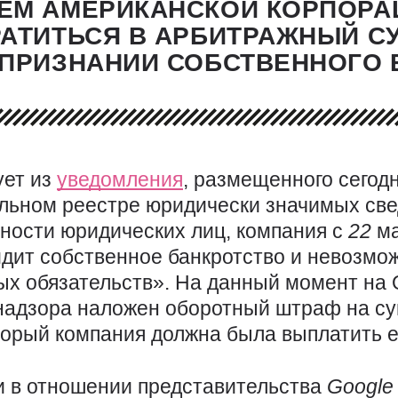
ЕМ АМЕРИКАНСКОЙ КОРПОРА
АТИТЬСЯ В АРБИТРАЖНЫЙ СУ
 ПРИЗНАНИИ СОБСТВЕННОГО 
ует из
уведомления
, размещенного сегод
льном реестре юридически значимых све
ности юридических лиц, компания с
22
м
дит собственное банкротство и невозмо
х обязательств». На данный момент на 
надзора наложен оборотный штраф на с
торый компания должна была выплатить 
и в отношении представительства
Googl