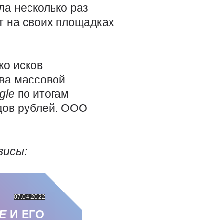
ла несколько раз
т на своих площадках
ко исков
тва массовой
gle
по итогам
дов рублей. ООО
висы:
07.04.2022
LE
И ЕГО