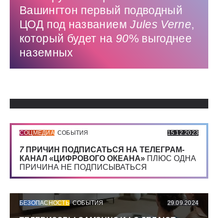
Вашингтон первый подводный
ЦОД под названием
Jules
Verne
,
который будет на
90
% выгоднее
наземных
Использованные источники:
СОЦМЕДИА
СОБЫТИЯ
15.12.2023
7
ПРИЧИН ПОДПИСАТЬСЯ НА ТЕЛЕГРАМ-
КАНАЛ «ЦИФРОВОГО ОКЕАНА»
ПЛЮС ОДНА
ПРИЧИНА НЕ ПОДПИСЫВАТЬСЯ
БЕЗОПАСНОСТЬ
СОБЫТИЯ
29.09.2024