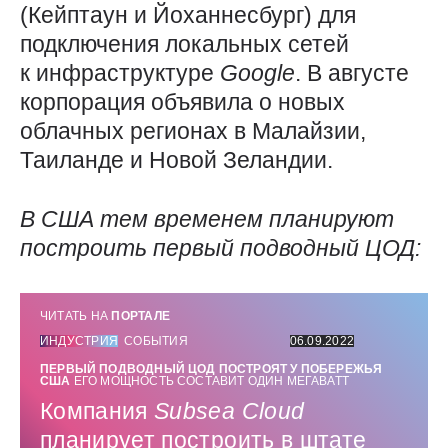
(Кейптаун и Йоханнесбург) для
подключения локальных сетей
к инфраструктуре
Google
. В августе
корпорация объявила о новых
облачных регионах в Малайзии,
Таиланде и Новой Зеландии.
В США тем временем планируют
построить первый подводный ЦОД:
ЧИТАТЬ НА
ПОРТАЛЕ
ИНДУСТРИЯ
СОБЫТИЯ
06.09.2022
ПЕРВЫЙ ПОДВОДНЫЙ ЦОД ПОСТРОЯТ У ПОБЕРЕЖЬЯ
США
ЕГО МОЩНОСТЬ СОСТАВИТ ОДИН МЕГАВАТТ
Компания
Subsea
Cloud
планирует построить в штате