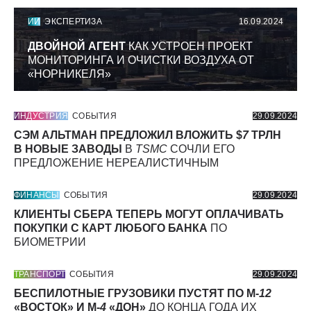
ИИ
ЭКСПЕРТИЗА
16.09.2024
ДВОЙНОЙ АГЕНТ
КАК УСТРОЕН ПРОЕКТ
МОНИТОРИНГА И ОЧИСТКИ ВОЗДУХА ОТ
«НОРНИКЕЛЯ»
ИНДУСТРИЯ
СОБЫТИЯ
29.09.2024
СЭМ АЛЬТМАН ПРЕДЛОЖИЛ ВЛОЖИТЬ $
7
ТРЛН
В НОВЫЕ ЗАВОДЫ
В
TSMC
СОЧЛИ ЕГО
ПРЕДЛОЖЕНИЕ НЕРЕАЛИСТИЧНЫМ
ФИНАНСЫ
СОБЫТИЯ
29.09.2024
КЛИЕНТЫ СБЕРА ТЕПЕРЬ МОГУТ ОПЛАЧИВАТЬ
ПОКУПКИ С КАРТ ЛЮБОГО БАНКА
ПО
БИОМЕТРИИ
ТРАНСПОРТ
СОБЫТИЯ
29.09.2024
БЕСПИЛОТНЫЕ ГРУЗОВИКИ ПУСТЯТ ПО М-
12
«ВОСТОК» И М-
4
«ДОН»
ДО КОНЦА ГОДА ИХ