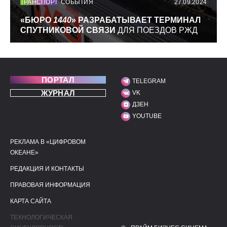
ТРАНСПОРТ
СОБЫТИЯ
27.09.2024
«БЮРО
1440
» РАЗРАБАТЫВАЕТ ТЕРМИНАЛ
СПУТНИКОВОЙ СВЯЗИ
ДЛЯ ПОЕЗДОВ РЖД
ПОРТАЛ
TELEGRAM
МЫ В СОЦИАЛЬНЫХ С
ЖУРНАЛ
VK
ДЗЕН
YOUTUBE
РЕКЛАМА В «ЦИФРОВОМ
ПОЛЕЗНЫЕ ССЫЛКИ
ДОПОЛНИТЕЛЬНАЯ И
ОКЕАНЕ»
РЕДАКЦИЯ И КОНТАКТЫ
ПРАВОВАЯ ИНФОРМАЦИЯ
КАРТА САЙТА
ТЕХНОЛОГИЧЕСКАЯ