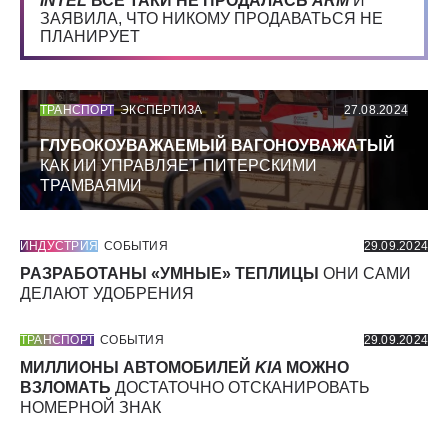
INTEL
ВСЕ ТАКИ НЕ ПРОДАЛАСЬ
ARM
И
ЗАЯВИЛА, ЧТО НИКОМУ ПРОДАВАТЬСЯ НЕ
ПЛАНИРУЕТ
ТРАНСПОРТ
ЭКСПЕРТИЗА
27.08.2024
ГЛУБОКОУВАЖАЕМЫЙ ВАГОНОУВАЖАТЫЙ
КАК ИИ УПРАВЛЯЕТ ПИТЕРСКИМИ
ТРАМВАЯМИ
ИНДУСТРИЯ
СОБЫТИЯ
29.09.2024
РАЗРАБОТАНЫ «УМНЫЕ» ТЕПЛИЦЫ
ОНИ САМИ
ДЕЛАЮТ УДОБРЕНИЯ
ТРАНСПОРТ
СОБЫТИЯ
29.09.2024
МИЛЛИОНЫ АВТОМОБИЛЕЙ
KIA
МОЖНО
ВЗЛОМАТЬ
ДОСТАТОЧНО ОТСКАНИРОВАТЬ
НОМЕРНОЙ ЗНАК