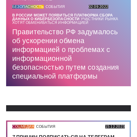
БЕЗОПАСНОСТЬ
СОБЫТИЯ
02.09.2022
В РОССИИ МОЖЕТ ПОЯВИТЬСЯ ПЛАТФОРМА СБОРА
ДАННЫХ О КИБЕРБЕЗОПАСНОСТИ
УЧАСТНИКИ РЫНКА
ХОТЯТ ОБМЕНИВАТЬСЯ ИНФОРМАЦИЕЙ
Правительство РФ задумалось
об ускорении обмена
информацией о проблемах с
информационной
безопасностью путем создания
специальной платформы
Использованные источники:
СОЦМЕДИА
СОБЫТИЯ
15.12.2023