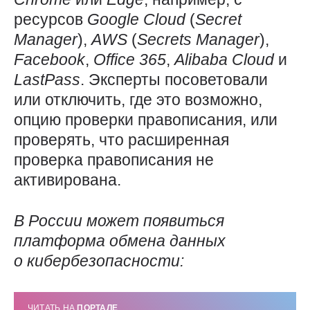
ресурсов
Google
Cloud
(
Secret
Manager
),
AWS
(
Secrets
Manager
),
Facebook
,
Office 365
,
Alibaba
Cloud
и
LastPass
. Эксперты посоветовали
или отключить, где это возможно,
опцию проверки правописания, или
проверять, что расширенная
проверка правописания не
активирована.
В России может появиться
платформа обмена данных
о кибербезопасности:
ЧИТАТЬ НА
ПОРТАЛЕ