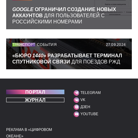
GOOGLE
ОГРАНИЧИЛ СОЗДАНИЕ НОВЫХ
АККАУНТОВ
ДЛЯ ПОЛЬЗОВАТЕЛЕЙ С
РОССИЙСКИМИ НОМЕРАМИ
ТРАНСПОРТ
СОБЫТИЯ
27.09.2024
«БЮРО
1440
» РАЗРАБАТЫВАЕТ ТЕРМИНАЛ
СПУТНИКОВОЙ СВЯЗИ
ДЛЯ ПОЕЗДОВ РЖД
ПОРТАЛ
TELEGRAM
МЫ В СОЦИАЛЬНЫХ С
ЖУРНАЛ
VK
ДЗЕН
YOUTUBE
РЕКЛАМА В «ЦИФРОВОМ
ПОЛЕЗНЫЕ ССЫЛКИ
ДОПОЛНИТЕЛЬНАЯ И
ОКЕАНЕ»