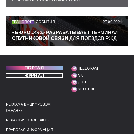
ТРАНСПОРТ
СОБЫТИЯ
27.09.2024
«БЮРО
1440
» РАЗРАБАТЫВАЕТ ТЕРМИНАЛ
СПУТНИКОВОЙ СВЯЗИ
ДЛЯ ПОЕЗДОВ РЖД
ПОРТАЛ
TELEGRAM
МЫ В СОЦИАЛЬНЫХ С
ЖУРНАЛ
VK
ДЗЕН
YOUTUBE
РЕКЛАМА В «ЦИФРОВОМ
ПОЛЕЗНЫЕ ССЫЛКИ
ДОПОЛНИТЕЛЬНАЯ И
ОКЕАНЕ»
РЕДАКЦИЯ И КОНТАКТЫ
ПРАВОВАЯ ИНФОРМАЦИЯ