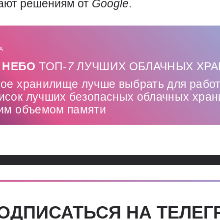
пают решениям от
Google
.
А
 НЕБО
ТОП-
7
ЛУЧШИХ ОБЛАЧНЫХ ХР
ное хранилище лучше выбрать для рабо
исок лучших безопасных облачных хра
шим объемом памяти
ОДПИСАТЬСЯ НА ТЕЛЕГ