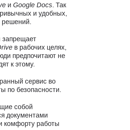
ive
и
Google
Docs
. Так
привычных и удобных,
 решений.
й запрещает
Drive
в рабочих целях,
люди предпочитают не
ят к этому.
транный сервис во
ы по безопасности.
ющие собой
ся документами
 и комфорту работы