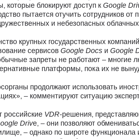
ы, которые блокируют доступ к
Google
Dr
одство пытается отучить сотрудников от 
дружественных и небезопасных облачных
ство крупных государственных компани
зование сервисов
Google
Docs
и
Google
 обычные запреты не работают – многие 
ернативные платформы, пока их не вынуд
госорганы продолжают использовать инос
циях», – комментируют ситуацию эксперт
т российские
VDR-
решения, представля
oogle
Driv
е, – они позволяют обменивать
илище, – однако по широте функционала