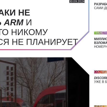
30.09.2024
РАЗРАБ
САМИ Д
АКИ НЕ
Ь
ARM
И
ТО НИКОМУ
ТРАНСП
СЯ НЕ ПЛАНИРУЕТ
МИЛЛИ
ВЗЛОМА
НОМЕРН
СОЦМЕД
DISCOR
УЖЕ В 
МЕДИЦИ