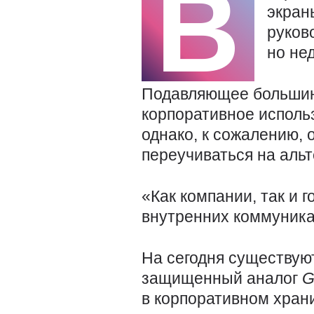
В
экран
руков
но не
Подавляющее большин
корпоративное исполь
однако, к сожалению,
переучиваться на альт
«Как компании, так и 
внутренних коммуника
На сегодня существую
защищенный аналог
G
в корпоративном хран