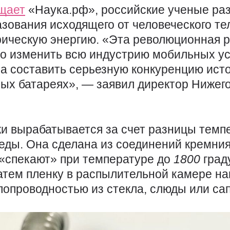
щает
«Наука.рф», российские ученые ра
зования исходящего от человеческого те
рическую энергию. «Эта революционная 
о изменить всю индустрию мобильных ус
а составить серьезную конкуренцию ист
ых батареях», — заявил директор Нижег
ки вырабатывается за счет разницы темп
еды. Она сделана из соединений кремния
 «спекают» при температуре до
1800
град
Затем пленку в распылительной камере на
лопроводностью из стекла, слюды или са