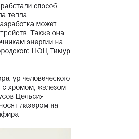
зработали способ
ла тепла
разработка может
тройств. Также она
очникам энергии на
ородского НОЦ Тимур
ератур человеческого
 с хромом, железом
усов Цельсия
носят лазером на
пфира.