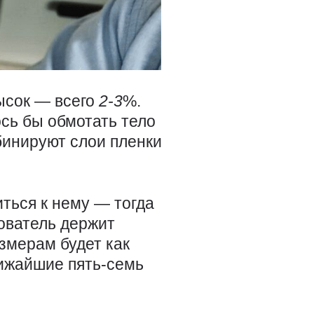
ысок — всего
2-3
%.
сь бы обмотать тело
бинируют слои пленки
ться к нему — тогда
ователь держит
змерам будет как
лижайшие пять-семь