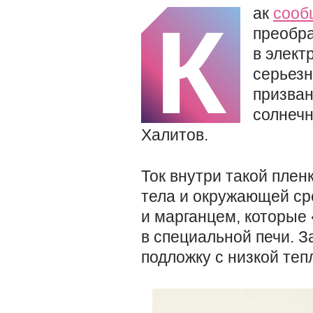
ак
сооб
К
преобра
в элект
серьезн
призван
солнечн
Халитов.
Ток внутри такой плен
тела и окружающей ср
и марганцем, которые
в специальной печи. 
подложку с низкой теп