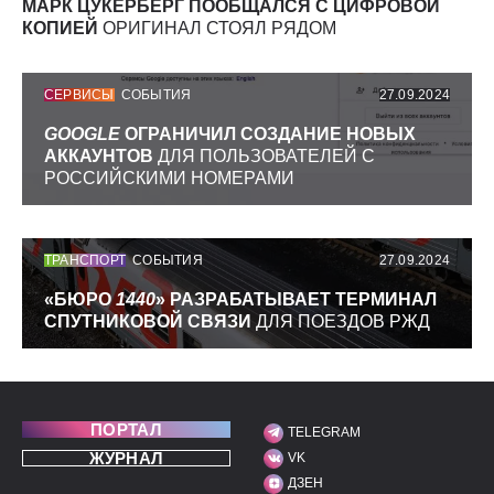
МАРК ЦУКЕРБЕРГ ПООБЩАЛСЯ С ЦИФРОВОЙ
КОПИЕЙ
ОРИГИНАЛ СТОЯЛ РЯДОМ
СЕРВИСЫ
СОБЫТИЯ
27.09.2024
GOOGLE
ОГРАНИЧИЛ СОЗДАНИЕ НОВЫХ
АККАУНТОВ
ДЛЯ ПОЛЬЗОВАТЕЛЕЙ С
РОССИЙСКИМИ НОМЕРАМИ
ТРАНСПОРТ
СОБЫТИЯ
27.09.2024
«БЮРО
1440
» РАЗРАБАТЫВАЕТ ТЕРМИНАЛ
СПУТНИКОВОЙ СВЯЗИ
ДЛЯ ПОЕЗДОВ РЖД
ПОРТАЛ
TELEGRAM
МЫ В СОЦИАЛЬНЫХ С
ЖУРНАЛ
VK
ДЗЕН