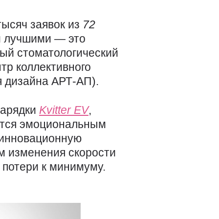
тысяч заявок из
72
и лучшими — это
ный стоматологический
тр коллективного
 дизайна АРТ-АП).
зарядки
Kvitter
EV
,
ается эмоциональным
 инновационную
ем изменения скорости
 потери к минимуму.