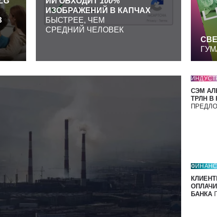
LG
ИИ ОБХОДИТ
100
%
ИЗОБРАЖЕНИЙ В КАПЧАХ
З
БЫСТРЕЕ, ЧЕМ
СРЕДНИЙ ЧЕЛОВЕК
СВЕ
ГУМ
ИНДУСТ
СЭМ АЛ
ТРЛН В
ПРЕДЛ
ФИНАН
КЛИЕНТ
ОПЛАЧИ
БАНКА
П