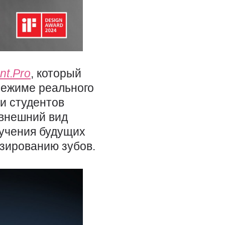
nt
.
Pro
, который
режиме реального
и студентов
 внешний вид
бучения будущих
езированию зубов.