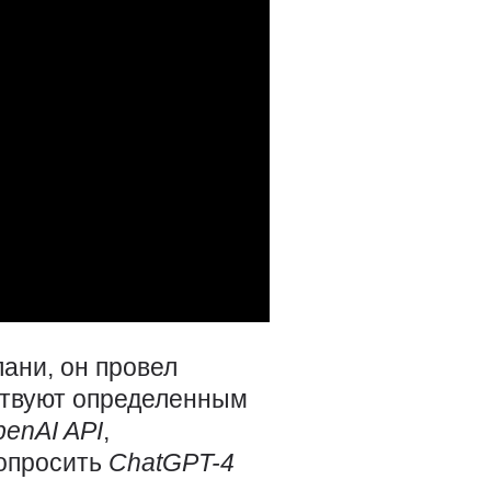
ани, он провел
ствуют определенным
penAI
API
,
попросить
ChatGPT-4