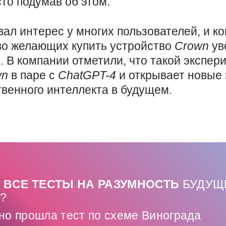
сто подумав об этом.
вал интерес у многих пользователей, и к
тво желающих купить устройство
Crown
ув
. В компании отметили, что такой экспе
wn
в паре с
ChatGPT-4
и открывает новые
твенного интеллекта в будущем.
 ВСЕ ТЕСТЫ НА РАЗУМНОСТЬ
БУДУЩ
?
но прошла тест по схеме Винограда