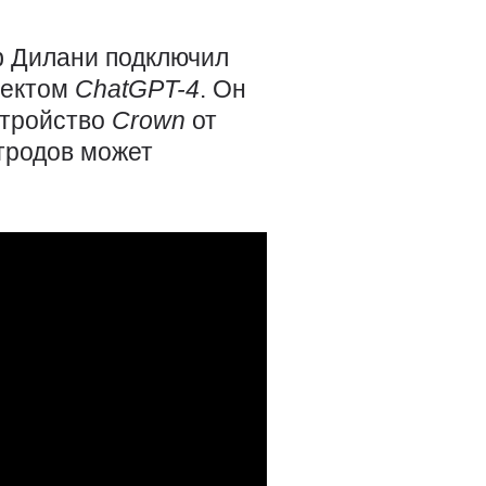
 Дилани подключил
лектом
ChatGPT-4
. Он
стройство
Crown
от
тродов может