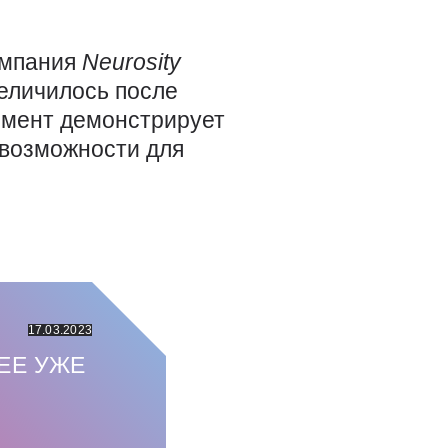
омпания
Neurosity
еличилось после
римент демонстрирует
 возможности для
17.03.2023
ЕЕ УЖЕ