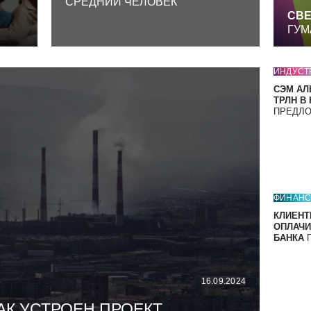
СРЕДНИЙ ЧЕЛОВЕК
СВЕ
ГУМ
ИНДУСТ
СЭМ АЛ
ТРЛН В
ПРЕДЛ
ФИНАН
КЛИЕНТ
ОПЛАЧИ
БАНКА
П
16.09.2024
АК УСТРОЕН ПРОЕКТ