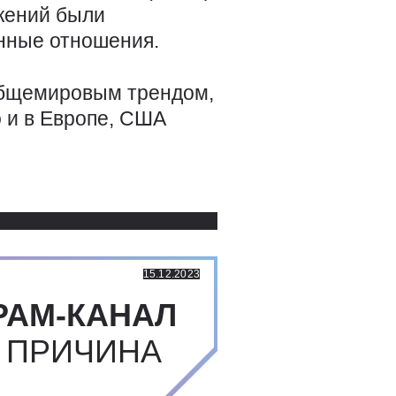
ожений были
енные отношения.
общемировым трендом,
о и в Европе, США
Использованные источники:
15.12.2023
РАМ-КАНАЛ
 ПРИЧИНА