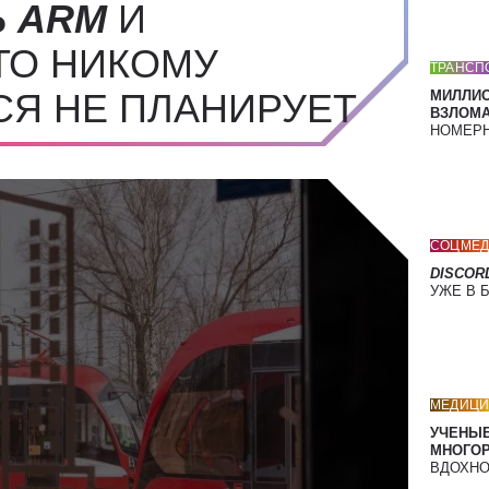
Ь
ARM
И
ТО НИКОМУ
ТРАНСП
СЯ НЕ ПЛАНИРУЕТ
МИЛЛИ
ВЗЛОМА
НОМЕРН
СОЦМЕД
DISCOR
УЖЕ В 
МЕДИЦИ
УЧЕНЫЕ
МНОГО
ВДОХНО