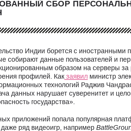
ОВАННЫЙ СБОР ПЕРСОНАЛЬ
Н
ельство Индии борется с иностранными 
ые собирают данные пользователей и пер
кционированным образом на серверы за
оения профилей. Как
заявил
министр эле
ормационных технологий Раджив Чандрас
ача данных нарушает суверенитет и цело
пасность государства».
ных приложений попала популярная плат
 даже ряд видеоигр, например
BattleGrou