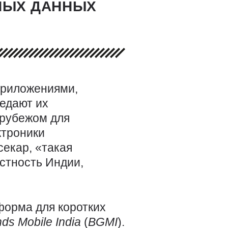
НЫХ ДАННЫХ
приложениями,
едают их
 рубежом для
ктроники
екар, «такая
стность Индии,
форма для коротких
nds
Mobile
India
(
BGMI
).