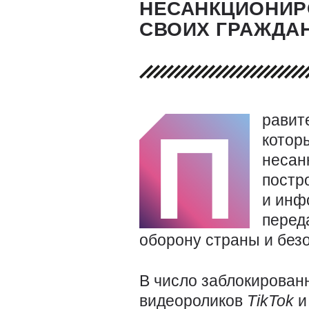
НЕСАНКЦИОНИР
СВОИХ ГРАЖДА
равит
П
котор
несан
постр
и инф
перед
оборону страны и безо
В число заблокирован
видеороликов
TikTok
и