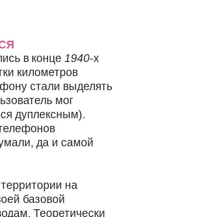
СЯ
ись в конце
1940-
х
тки километров
ефону стали выделять
льзователь мог
ся дуплексным).
 телефонов
умали, да и самой
 территории на
воей базовой
водам. Теоретически