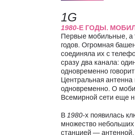
1G
1980-
Е ГОДЫ. МОБИ
Первые мобильные, а 
годов. Огромная башен
соединяла их с телеф
сразу два канала: оди
одновременно говорит
Центральная антенна 
одновременно. О моби
Всемирной сети еще н
В
1980-
х появилась кл
множество небольших 
станцией — ​антенной,