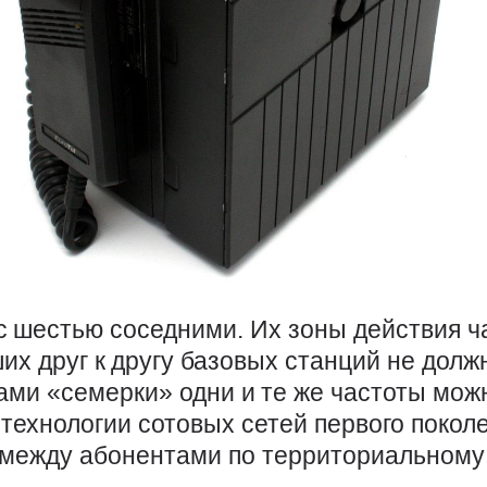
 с шестью соседними. Их зоны действия ч
их друг к другу базовых станций не дол
лами «семерки» одни и те же частоты мож
 технологии сотовых сетей первого покол
между абонентами по территориальному 