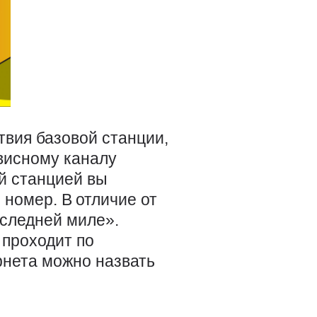
твия базовой станции,
висному каналу
ой станцией вы
 номер. В отличие от
оследней миле».
проходит по
рнета можно назвать