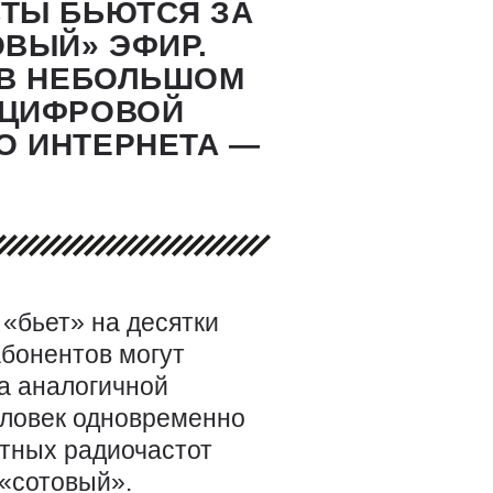
СТЫ БЬЮТСЯ ЗА
ВЫЙ» ЭФИР.
 В НЕБОЛЬШОМ
«ЦИФРОВОЙ
О ИНТЕРНЕТА —
 «бьет» на десятки
абонентов могут
На аналогичной
еловек одновременно
тных радиочастот
 «сотовый».