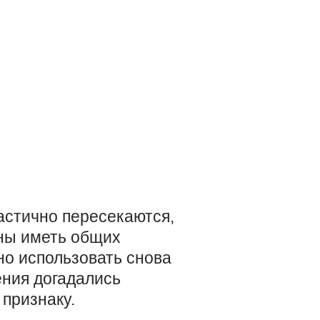
астично пересекаются,
жны иметь общих
но использовать снова
ения догадались
признаку.