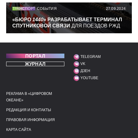
ТРАНСПОРТ
СОБЫТИЯ
27.09.2024
«БЮРО
1440
» РАЗРАБАТЫВАЕТ ТЕРМИНАЛ
СПУТНИКОВОЙ СВЯЗИ
ДЛЯ ПОЕЗДОВ РЖД
ПОРТАЛ
TELEGRAM
МЫ В СОЦИАЛЬНЫХ С
ЖУРНАЛ
VK
ДЗЕН
YOUTUBE
РЕКЛАМА В «ЦИФРОВОМ
ПОЛЕЗНЫЕ ССЫЛКИ
ДОПОЛНИТЕЛЬНАЯ И
ОКЕАНЕ»
РЕДАКЦИЯ И КОНТАКТЫ
ПРАВОВАЯ ИНФОРМАЦИЯ
КАРТА САЙТА