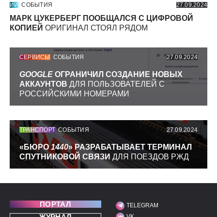
ИИ
СОБЫТИЯ
27.09.2024
МАРК ЦУКЕРБЕРГ ПООБЩАЛСЯ С ЦИФРОВОЙ
КОПИЕЙ
ОРИГИНАЛ СТОЯЛ РЯДОМ
СЕРВИСЫ
СОБЫТИЯ
27.09.2024
GOOGLE
ОГРАНИЧИЛ СОЗДАНИЕ НОВЫХ
АККАУНТОВ
ДЛЯ ПОЛЬЗОВАТЕЛЕЙ С
РОССИЙСКИМИ НОМЕРАМИ
ТРАНСПОРТ
СОБЫТИЯ
27.09.2024
«БЮРО
1440
» РАЗРАБАТЫВАЕТ ТЕРМИНАЛ
СПУТНИКОВОЙ СВЯЗИ
ДЛЯ ПОЕЗДОВ РЖД
ПОРТАЛ
TELEGRAM
МЫ В СОЦИАЛЬНЫХ С
ЖУРНАЛ
VK