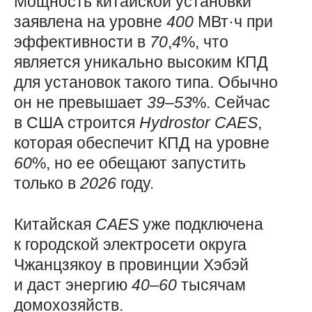
Мощность китайской установки
заявлена на уровне
400
МВт·ч при
эффективности в
70
,
4
%, что
является уникально высоким КПД
для установок такого типа. Обычно
он не превышает
39
–
53
%. Сейчас
в США строится
Hydrostor
CAES
,
которая обеспечит КПД на уровне
60
%, но ее обещают запустить
только в
2026
году.
Китайская
CAES
уже подключена
к городской электросети округа
Чжанцзякоу в провинции Хэбэй
и даст энергию
40
–
60
тысячам
домохозяйств.