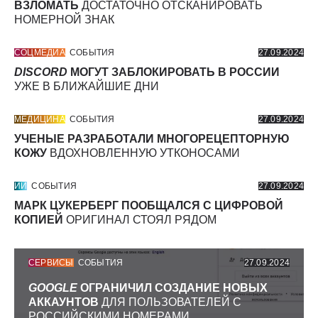
ВЗЛОМАТЬ
ДОСТАТОЧНО ОТСКАНИРОВАТЬ
НОМЕРНОЙ ЗНАК
СОЦМЕДИА
СОБЫТИЯ
27.09.2024
DISCORD
МОГУТ ЗАБЛОКИРОВАТЬ В РОССИИ
УЖЕ В БЛИЖАЙШИЕ ДНИ
МЕДИЦИНА
СОБЫТИЯ
27.09.2024
УЧЕНЫЕ РАЗРАБОТАЛИ МНОГОРЕЦЕПТОРНУЮ
КОЖУ
ВДОХНОВЛЕННУЮ УТКОНОСАМИ
ИИ
СОБЫТИЯ
27.09.2024
МАРК ЦУКЕРБЕРГ ПООБЩАЛСЯ С ЦИФРОВОЙ
КОПИЕЙ
ОРИГИНАЛ СТОЯЛ РЯДОМ
СЕРВИСЫ
СОБЫТИЯ
27.09.2024
GOOGLE
ОГРАНИЧИЛ СОЗДАНИЕ НОВЫХ
АККАУНТОВ
ДЛЯ ПОЛЬЗОВАТЕЛЕЙ С
РОССИЙСКИМИ НОМЕРАМИ