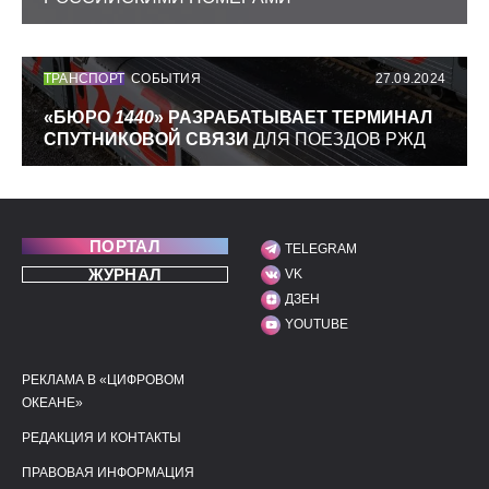
ТРАНСПОРТ
СОБЫТИЯ
27.09.2024
«БЮРО
1440
» РАЗРАБАТЫВАЕТ ТЕРМИНАЛ
СПУТНИКОВОЙ СВЯЗИ
ДЛЯ ПОЕЗДОВ РЖД
ПОРТАЛ
TELEGRAM
МЫ В СОЦИАЛЬНЫХ С
ЖУРНАЛ
VK
ДЗЕН
YOUTUBE
РЕКЛАМА В «ЦИФРОВОМ
ПОЛЕЗНЫЕ ССЫЛКИ
ДОПОЛНИТЕЛЬНАЯ И
ОКЕАНЕ»
РЕДАКЦИЯ И КОНТАКТЫ
ПРАВОВАЯ ИНФОРМАЦИЯ