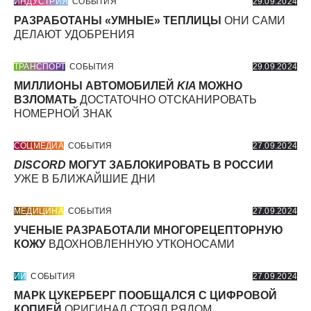
ИНДУСТРИЯ
СОБЫТИЯ
29.09.2024
РАЗРАБОТАНЫ «УМНЫЕ» ТЕПЛИЦЫ
ОНИ САМИ
ДЕЛАЮТ УДОБРЕНИЯ
ТРАНСПОРТ
СОБЫТИЯ
29.09.2024
МИЛЛИОНЫ АВТОМОБИЛЕЙ
KIA
МОЖНО
ВЗЛОМАТЬ
ДОСТАТОЧНО ОТСКАНИРОВАТЬ
НОМЕРНОЙ ЗНАК
СОЦМЕДИА
СОБЫТИЯ
27.09.2024
DISCORD
МОГУТ ЗАБЛОКИРОВАТЬ В РОССИИ
УЖЕ В БЛИЖАЙШИЕ ДНИ
МЕДИЦИНА
СОБЫТИЯ
27.09.2024
УЧЕНЫЕ РАЗРАБОТАЛИ МНОГОРЕЦЕПТОРНУЮ
КОЖУ
ВДОХНОВЛЕННУЮ УТКОНОСАМИ
ИИ
СОБЫТИЯ
27.09.2024
МАРК ЦУКЕРБЕРГ ПООБЩАЛСЯ С ЦИФРОВОЙ
КОПИЕЙ
ОРИГИНАЛ СТОЯЛ РЯДОМ