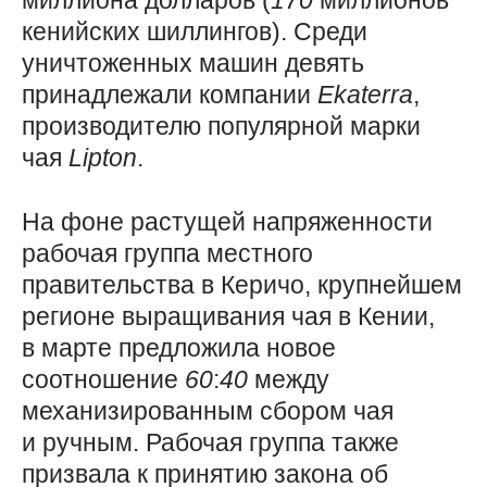
миллиона долларов (
170
миллионов
кенийских шиллингов). Среди
уничтоженных машин девять
принадлежали компании
Ekaterra
,
производителю популярной марки
чая
Lipton
.
На фоне растущей напряженности
рабочая группа местного
правительства в Керичо, крупнейшем
регионе выращивания чая в Кении,
в марте предложила новое
соотношение
60
:
40
между
механизированным сбором чая
и ручным. Рабочая группа также
призвала к принятию закона об