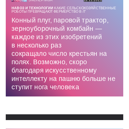
РОБОТЫ
ЭКСПЕРТИЗА
12.11.2021
НАВОЗ И ТЕХНОЛОГИИ
КАКИЕ СЕЛЬСКОХОЗЯЙСТВЕННЫЕ
РОБОТЫ ПРЕВРАЩАЮТ ФЕРМЕРСТВО В
IT
Конный плуг, паровой трактор,
зерноуборочный комбайн — ​
каждое из этих изобретений
в несколько раз
сокращало число крестьян на
полях. Возможно, скоро
благодаря искусственному
интеллекту на пашню больше не
ступит нога человека
Использованные источники: