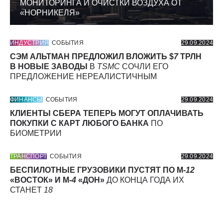
МОНИТОРИНГА И ОЧИСТКИ ВОЗДУХА ОТ
«НОРНИКЕЛЯ»
ИНДУСТРИЯ
СОБЫТИЯ
29.09.2024
СЭМ АЛЬТМАН ПРЕДЛОЖИЛ ВЛОЖИТЬ $
7
ТРЛН
В НОВЫЕ ЗАВОДЫ
В
TSMC
СОЧЛИ ЕГО
ПРЕДЛОЖЕНИЕ НЕРЕАЛИСТИЧНЫМ
ФИНАНСЫ
СОБЫТИЯ
29.09.2024
КЛИЕНТЫ СБЕРА ТЕПЕРЬ МОГУТ ОПЛАЧИВАТЬ
ПОКУПКИ С КАРТ ЛЮБОГО БАНКА
ПО
БИОМЕТРИИ
ТРАНСПОРТ
СОБЫТИЯ
29.09.2024
БЕСПИЛОТНЫЕ ГРУЗОВИКИ ПУСТЯТ ПО М-
12
«ВОСТОК» И М-
4
«ДОН»
ДО КОНЦА ГОДА ИХ
СТАНЕТ
18