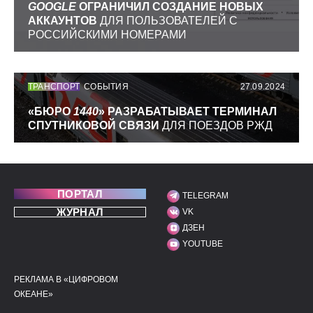
GOOGLE
ОГРАНИЧИЛ СОЗДАНИЕ НОВЫХ
АККАУНТОВ
ДЛЯ ПОЛЬЗОВАТЕЛЕЙ С
РОССИЙСКИМИ НОМЕРАМИ
ТРАНСПОРТ
СОБЫТИЯ
27.09.2024
«БЮРО
1440
» РАЗРАБАТЫВАЕТ ТЕРМИНАЛ
СПУТНИКОВОЙ СВЯЗИ
ДЛЯ ПОЕЗДОВ РЖД
ПОРТАЛ
TELEGRAM
МЫ В СОЦИАЛЬНЫХ С
ЖУРНАЛ
VK
ДЗЕН
YOUTUBE
РЕКЛАМА В «ЦИФРОВОМ
ПОЛЕЗНЫЕ ССЫЛКИ
ДОПОЛНИТЕЛЬНАЯ И
ОКЕАНЕ»