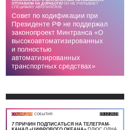
ЗАКОНОПРОЕКТ О БЕСПИЛОТНЫХ АВТОМОБИЛЯХ
ОТПРАВИЛИ НА ДОРАБОТКУ
ОН НЕ УЧИТЫВАЕТ
СПЕЦИФИКУ АВТОПИЛОТОВ
Совет по кодификации при
Президенте РФ не поддержал
законопроект Минтранса «О
высокоавтоматизированных
и полностью
автоматизированных
транспортных средствах»
Использованные источники:
СОЦМЕДИА
СОБЫТИЯ
15.12.2023
7
ПРИЧИН ПОДПИСАТЬСЯ НА ТЕЛЕГРАМ-
КАНАЛ «ЦИФРОВОГО ОКЕАНА»
ПЛЮС ОДНА