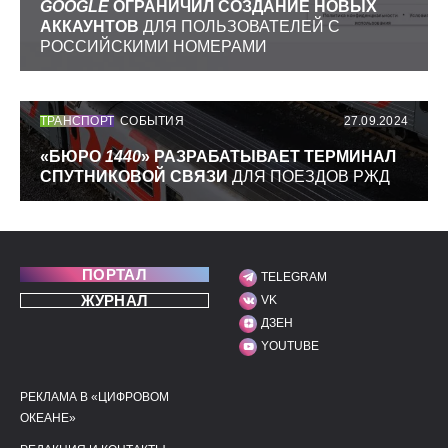
GOOGLE
ОГРАНИЧИЛ СОЗДАНИЕ НОВЫХ
АККАУНТОВ
ДЛЯ ПОЛЬЗОВАТЕЛЕЙ С
РОССИЙСКИМИ НОМЕРАМИ
ТРАНСПОРТ
СОБЫТИЯ
27.09.2024
«БЮРО
1440
» РАЗРАБАТЫВАЕТ ТЕРМИНАЛ
СПУТНИКОВОЙ СВЯЗИ
ДЛЯ ПОЕЗДОВ РЖД
ПОРТАЛ
TELEGRAM
МЫ В СОЦИАЛЬНЫХ С
ЖУРНАЛ
VK
ДЗЕН
YOUTUBE
РЕКЛАМА В «ЦИФРОВОМ
ПОЛЕЗНЫЕ ССЫЛКИ
ДОПОЛНИТЕЛЬНАЯ И
ОКЕАНЕ»