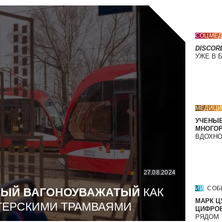
СОЦМЕД
DISCOR
УЖЕ В 
МЕДИЦИ
УЧЕНЫЕ
МНОГО
ВДОХНО
27.08.2024
ИИ
СОБ
МЫЙ ВАГОНОУВАЖАТЫЙ
КАК
МАРК Ц
ТЕРСКИМИ ТРАМВАЯМИ
ЦИФРОВ
РЯДОМ