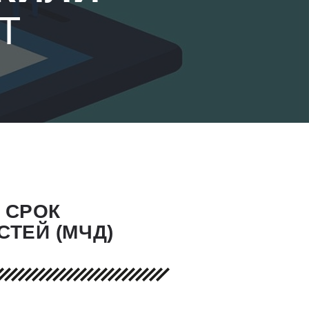
Т
 СРОК
ТЕЙ (МЧД)