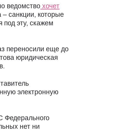
 но ведомство
хочет
а – санкции, которые
 под эту, скажем
аз переносили еще до
готова юридическая
в.
ставитель
анную электронную
С Федерального
льных нет ни