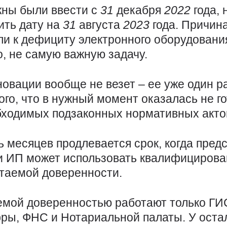
жны были ввести с
31
декабря
2022
года,
ить дату на
31
августа
2023
года. Причин
ли к дефициту электронного оборудования
о, не самую важную задачу.
новации вообще не везет – ее уже один р
того, что в нужный момент оказалась не 
бходимых подзаконных нормативных акто
ь месяцев продлевается срок, когда пред
и ИП может использовать квалифициров
таемой доверенности.
емой доверенностью работают только ГИ
ры, ФНС и Нотариальной палаты. У оста