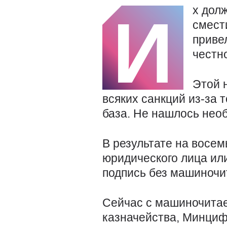
х дол
И
смест
приве
честн
Этой 
всяких санкций из-за 
база. Не нашлось нео
В результате на восем
юридического лица ил
подпись без машиночи
Сейчас с машиночита
казначейства, Минциф