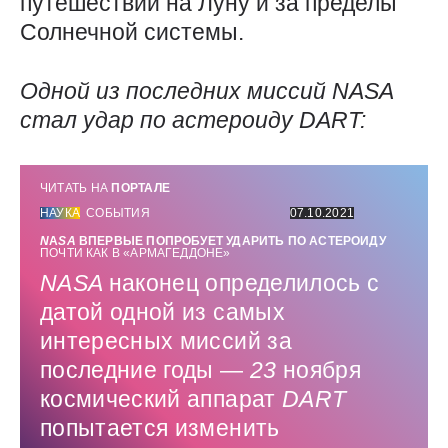
путешествий на Луну и за пределы
Солнечной системы.
Одной из последних миссий
NASA
стал удар по астероиду
DART
:
ЧИТАТЬ НА
ПОРТАЛЕ
НАУКА
СОБЫТИЯ
07.10.2021
N
А
SA
ВПЕРВЫЕ ПОПРОБУЕТ УДАРИТЬ ПО АСТЕРОИДУ
ПОЧТИ КАК В «АРМАГЕДДОНЕ»
NASA
наконец определилось с
датой одной из самых
интересных миссий за
последние годы —
23
ноября
космический аппарат
DART
попытается изменить