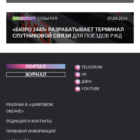
ТРАНСПОРТ
СОБЫТИЯ
27.09.2024
«БЮРО
1440
» РАЗРАБАТЫВАЕТ ТЕРМИНАЛ
СПУТНИКОВОЙ СВЯЗИ
ДЛЯ ПОЕЗДОВ РЖД
ПОРТАЛ
TELEGRAM
МЫ В СОЦИАЛЬНЫХ С
ЖУРНАЛ
VK
ДЗЕН
YOUTUBE
РЕКЛАМА В «ЦИФРОВОМ
ПОЛЕЗНЫЕ ССЫЛКИ
ДОПОЛНИТЕЛЬНАЯ И
ОКЕАНЕ»
РЕДАКЦИЯ И КОНТАКТЫ
ПРАВОВАЯ ИНФОРМАЦИЯ