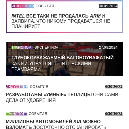
ИНДУСТРИЯ
СОБЫТИЯ
30.09.2024
INTEL
ВСЕ ТАКИ НЕ ПРОДАЛАСЬ
ARM
И
ЗАЯВИЛА, ЧТО НИКОМУ ПРОДАВАТЬСЯ НЕ
ПЛАНИРУЕТ
ТРАНСПОРТ
ЭКСПЕРТИЗА
27.08.2024
ГЛУБОКОУВАЖАЕМЫЙ ВАГОНОУВАЖАТЫЙ
КАК ИИ УПРАВЛЯЕТ ПИТЕРСКИМИ
ТРАМВАЯМИ
ИНДУСТРИЯ
СОБЫТИЯ
29.09.2024
РАЗРАБОТАНЫ «УМНЫЕ» ТЕПЛИЦЫ
ОНИ САМИ
ДЕЛАЮТ УДОБРЕНИЯ
ТРАНСПОРТ
СОБЫТИЯ
29.09.2024
МИЛЛИОНЫ АВТОМОБИЛЕЙ
KIA
МОЖНО
ВЗЛОМАТЬ
ДОСТАТОЧНО ОТСКАНИРОВАТЬ