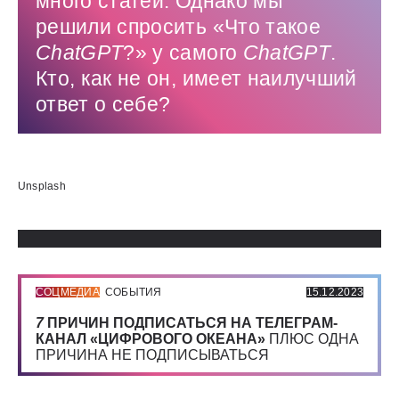
много статей. Однако мы
решили спросить «Что такое
ChatGPT
?» у самого
ChatGPT
.
Кто, как не он, имеет наилучший
ответ о себе?
Использованные источники:
Unsplash
СОЦМЕДИА
СОБЫТИЯ
15.12.2023
7
ПРИЧИН ПОДПИСАТЬСЯ НА ТЕЛЕГРАМ-
КАНАЛ «ЦИФРОВОГО ОКЕАНА»
ПЛЮС ОДНА
ПРИЧИНА НЕ ПОДПИСЫВАТЬСЯ