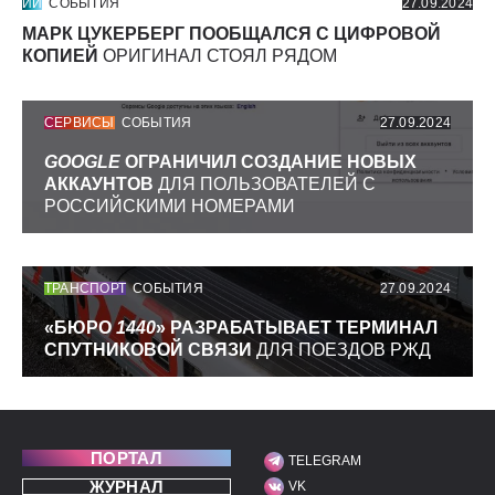
ИИ
СОБЫТИЯ
27.09.2024
МАРК ЦУКЕРБЕРГ ПООБЩАЛСЯ С ЦИФРОВОЙ
КОПИЕЙ
ОРИГИНАЛ СТОЯЛ РЯДОМ
СЕРВИСЫ
СОБЫТИЯ
27.09.2024
GOOGLE
ОГРАНИЧИЛ СОЗДАНИЕ НОВЫХ
АККАУНТОВ
ДЛЯ ПОЛЬЗОВАТЕЛЕЙ С
РОССИЙСКИМИ НОМЕРАМИ
ТРАНСПОРТ
СОБЫТИЯ
27.09.2024
«БЮРО
1440
» РАЗРАБАТЫВАЕТ ТЕРМИНАЛ
СПУТНИКОВОЙ СВЯЗИ
ДЛЯ ПОЕЗДОВ РЖД
ПОРТАЛ
TELEGRAM
МЫ В СОЦИАЛЬНЫХ С
ЖУРНАЛ
VK