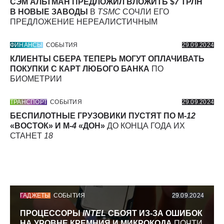
СЭМ АЛЬТМАН ПРЕДЛОЖИЛ ВЛОЖИТЬ $
7
ТРЛН
В НОВЫЕ ЗАВОДЫ
В
TSMC
СОЧЛИ ЕГО
ПРЕДЛОЖЕНИЕ НЕРЕАЛИСТИЧНЫМ
ФИНАНСЫ
СОБЫТИЯ
29.09.2024
КЛИЕНТЫ СБЕРА ТЕПЕРЬ МОГУТ ОПЛАЧИВАТЬ
ПОКУПКИ С КАРТ ЛЮБОГО БАНКА
ПО
БИОМЕТРИИ
ТРАНСПОРТ
СОБЫТИЯ
29.09.2024
БЕСПИЛОТНЫЕ ГРУЗОВИКИ ПУСТЯТ ПО М-
12
«ВОСТОК» И М-
4
«ДОН»
ДО КОНЦА ГОДА ИХ
СТАНЕТ
18
ГАДЖЕТЫ
СОБЫТИЯ
29.09.2024
ПРОЦЕССОРЫ
INTEL
СБОЯТ ИЗ-ЗА ОШИБОК
НА УРОВНЕ КРЕМНИЯ И МИКРОКОДА
ПОЧТИ