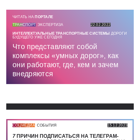
ЧИТАТЬ НА
ПОРТАЛЕ
ТРАНСПОРТ
ЭКСПЕРТИЗА
22.02.2022
ИНТЕЛЛЕКТУАЛЬНЫЕ ТРАНСПОРТНЫЕ СИСТЕМЫ
ДОРОГИ
БУДУЩЕГО УЖЕ СЕГОДНЯ
Что представляют собой
комплексы «умных дорог», как
они работают, где, кем и зачем
внедряются
Использованные источники:
СОЦМЕДИА
СОБЫТИЯ
15.12.2023
7
ПРИЧИН ПОДПИСАТЬСЯ НА ТЕЛЕГРАМ-