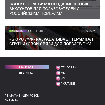
GOOGLE
ОГРАНИЧИЛ СОЗДАНИЕ НОВЫХ
АККАУНТОВ
ДЛЯ ПОЛЬЗОВАТЕЛЕЙ С
РОССИЙСКИМИ НОМЕРАМИ
ТРАНСПОРТ
СОБЫТИЯ
27.09.2024
«БЮРО
1440
» РАЗРАБАТЫВАЕТ ТЕРМИНАЛ
СПУТНИКОВОЙ СВЯЗИ
ДЛЯ ПОЕЗДОВ РЖД
ПОРТАЛ
TELEGRAM
МЫ В СОЦИАЛЬНЫХ С
ЖУРНАЛ
VK
ДЗЕН
YOUTUBE
РЕКЛАМА В «ЦИФРОВОМ
ПОЛЕЗНЫЕ ССЫЛКИ
ДОПОЛНИТЕЛЬНАЯ И
ОКЕАНЕ»