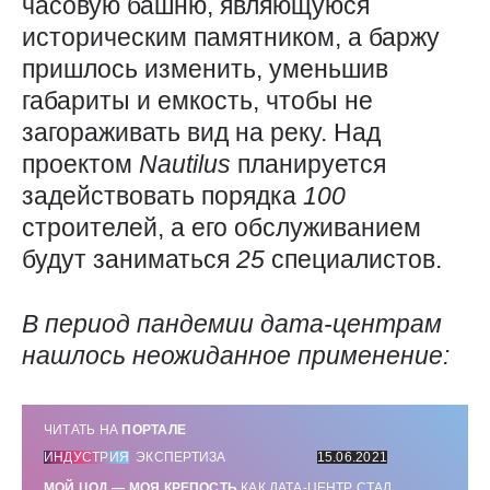
часовую башню, являющуюся
историческим памятником, а баржу
пришлось изменить, уменьшив
габариты и емкость, чтобы не
загораживать вид на реку. Над
проектом
Nautilus
планируется
задействовать порядка
100
строителей, а его обслуживанием
будут заниматься
25
специалистов.
В период пандемии дата-центрам
нашлось неожиданное применение:
ЧИТАТЬ НА
ПОРТАЛЕ
ИНДУСТРИЯ
ЭКСПЕРТИЗА
15.06.2021
МОЙ ЦОД — МОЯ КРЕПОСТЬ
КАК ДАТА-ЦЕНТР СТАЛ