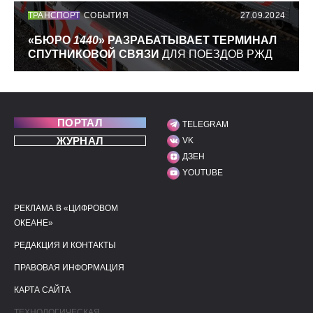
ТРАНСПОРТ
СОБЫТИЯ
27.09.2024
«БЮРО
1440
» РАЗРАБАТЫВАЕТ ТЕРМИНАЛ
СПУТНИКОВОЙ СВЯЗИ
ДЛЯ ПОЕЗДОВ РЖД
ПОРТАЛ
TELEGRAM
МЫ В СОЦИАЛЬНЫХ С
ЖУРНАЛ
VK
ДЗЕН
YOUTUBE
РЕКЛАМА В «ЦИФРОВОМ
ПОЛЕЗНЫЕ ССЫЛКИ
ДОПОЛНИТЕЛЬНАЯ И
ОКЕАНЕ»
РЕДАКЦИЯ И КОНТАКТЫ
ПРАВОВАЯ ИНФОРМАЦИЯ
КАРТА САЙТА
ТЕХНОЛОГИЧЕСКАЯ