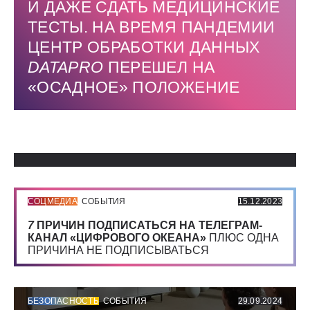
И ДАЖЕ СДАТЬ МЕДИЦИНСКИЕ
ТЕСТЫ. НА ВРЕМЯ ПАНДЕМИИ
ЦЕНТР ОБРАБОТКИ ДАННЫХ
DATAPRO
ПЕРЕШЕЛ НА
«ОСАДНОЕ» ПОЛОЖЕНИЕ
Использованные источники:
СОЦМЕДИА
СОБЫТИЯ
15.12.2023
7
ПРИЧИН ПОДПИСАТЬСЯ НА ТЕЛЕГРАМ-
КАНАЛ «ЦИФРОВОГО ОКЕАНА»
ПЛЮС ОДНА
ПРИЧИНА НЕ ПОДПИСЫВАТЬСЯ
БЕЗОПАСНОСТЬ
СОБЫТИЯ
29.09.2024