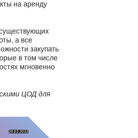
кты на аренду
о существующих
ты, а все
ожности закупать
орые в том числе
остях мгновенно
йскими ЦОД для
20.02.2022