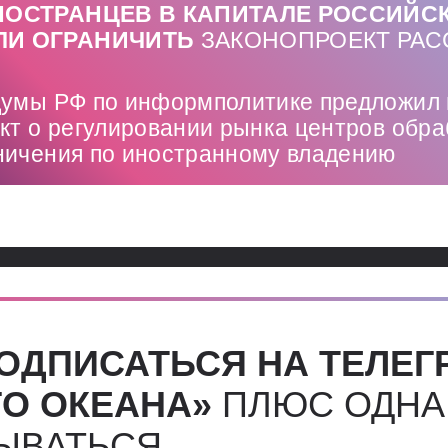
НОСТРАНЦЕВ В КАПИТАЛЕ РОССИЙС
И ОГРАНИЧИТЬ
ЗАКОНОПРОЕКТ РА
думы РФ по информполитике предложил 
кт о регулировании рынка центров обра
ничения по иностранному владению
ОДПИСАТЬСЯ НА ТЕЛЕГ
О ОКЕАНА»
ПЛЮС ОДНА
СЫВАТЬСЯ