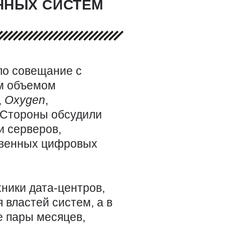
ННЫХ СИСТЕМ
о совещание с
м объемом
,
Oxygen
,
. Стороны обсудили
и серверов,
твенных цифровых
ники дата-центров,
властей систем, а в
е пары месяцев,