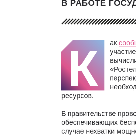
В РАБОТЕ ГОС
ак
сооб
К
участи
вычисл
«Ростел
перспек
необхо
ресурсов.
В правительстве пров
обеспечивающих беспе
случае нехватки мощно