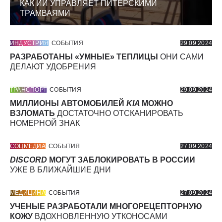
КАК ИИ УПРАВЛЯЕТ ПИТЕРСКИМИ
ТРАМВАЯМИ
ИНДУСТРИЯ
СОБЫТИЯ
29.09.2024
РАЗРАБОТАНЫ «УМНЫЕ» ТЕПЛИЦЫ
ОНИ САМИ
ДЕЛАЮТ УДОБРЕНИЯ
ТРАНСПОРТ
СОБЫТИЯ
29.09.2024
МИЛЛИОНЫ АВТОМОБИЛЕЙ
KIA
МОЖНО
ВЗЛОМАТЬ
ДОСТАТОЧНО ОТСКАНИРОВАТЬ
НОМЕРНОЙ ЗНАК
СОЦМЕДИА
СОБЫТИЯ
27.09.2024
DISCORD
МОГУТ ЗАБЛОКИРОВАТЬ В РОССИИ
УЖЕ В БЛИЖАЙШИЕ ДНИ
МЕДИЦИНА
СОБЫТИЯ
27.09.2024
УЧЕНЫЕ РАЗРАБОТАЛИ МНОГОРЕЦЕПТОРНУЮ
КОЖУ
ВДОХНОВЛЕННУЮ УТКОНОСАМИ