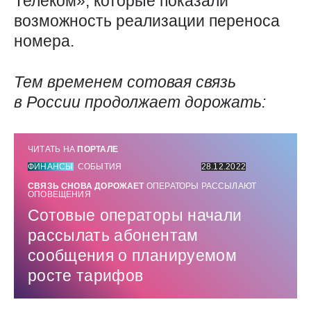
Телеком», которые показали
возможность реализации переноса
номера.
Тем временем сотовая связь
в России продолжает дорожать:
ЧИТАТЬ НА
ПОРТАЛЕ
ФИНАНСЫ
СОБЫТИЯ
28.12.2022
СВЯЗЬ СНОВА ДОРОЖАЕТ
ОПЕРАТОРЫ РАССЫЛАЮТ
ОПОВЕЩЕНИЯ
Сотовые операторы начали
рассылать абонентам
сообщения о планируемом
росте тарифов