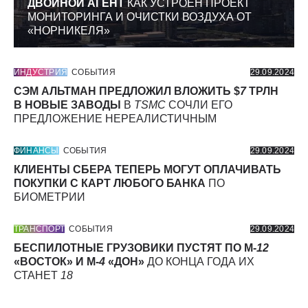
ДВОЙНОЙ АГЕНТ
КАК УСТРОЕН ПРОЕКТ
МОНИТОРИНГА И ОЧИСТКИ ВОЗДУХА ОТ
«НОРНИКЕЛЯ»
ИНДУСТРИЯ
СОБЫТИЯ
29.09.2024
СЭМ АЛЬТМАН ПРЕДЛОЖИЛ ВЛОЖИТЬ $
7
ТРЛН
В НОВЫЕ ЗАВОДЫ
В
TSMC
СОЧЛИ ЕГО
ПРЕДЛОЖЕНИЕ НЕРЕАЛИСТИЧНЫМ
ФИНАНСЫ
СОБЫТИЯ
29.09.2024
КЛИЕНТЫ СБЕРА ТЕПЕРЬ МОГУТ ОПЛАЧИВАТЬ
ПОКУПКИ С КАРТ ЛЮБОГО БАНКА
ПО
БИОМЕТРИИ
ТРАНСПОРТ
СОБЫТИЯ
29.09.2024
БЕСПИЛОТНЫЕ ГРУЗОВИКИ ПУСТЯТ ПО М-
12
«ВОСТОК» И М-
4
«ДОН»
ДО КОНЦА ГОДА ИХ
СТАНЕТ
18