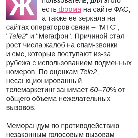
Ж
пользователь, для этого
есть
форма
на сайте ФАС,
а также ее зеркала на
сайтах операторов связи – "МТС",
"
Tele2
" и "Мегафон". Причиной стал
рост числа жалоб на спам-звонки
и смс, которые поступают из-за
рубежа с использованием подменных
номеров. По оценкам
Tele2
,
несанкционированный
телемаркетинг занимает
60
–
70
% от
общего объема нежелательных
вызовов.
Меморандум по противодействию
незаконным голосовым вызовам