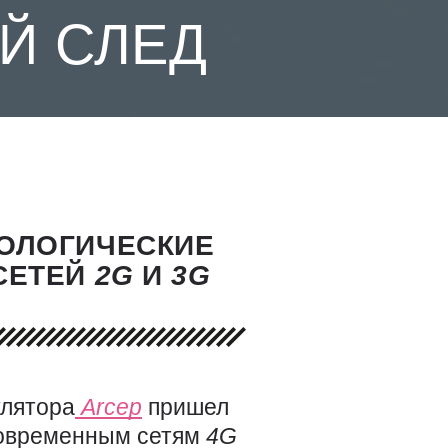
Й СЛЕД
КОЛОГИЧЕСКИЕ
СЕТЕЙ
2G
И
3G
улятора
Arcep
пришел
современным сетям
4G