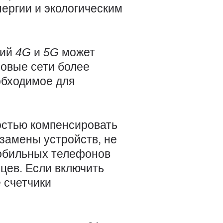
нергии и экологическим
гий
4G
и
5G
может
новые сети более
обходимое для
остью компенсировать
замены устройств, не
мобильных телефонов
яцев. Если включить
 счетчики