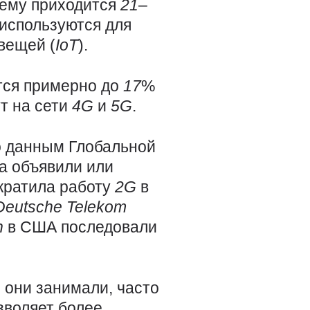
ему приходится
21
–
 используются для
 вещей (
IoT
).
тся примерно до
17
%
т на сети
4G
и
5G
.
о данным Глобальной
а объявили или
кратила работу
2G
в
Deutsche
Telekom
n
в США последовали
 они занимали, часто
озволяет более