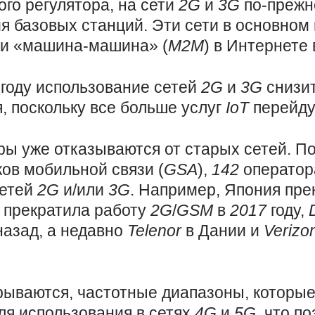
го регулятора, на сети
2G
и
3G
по-прежн
я базовых станций. Эти сети в основном
язи «машина-машина» (
M2M
) в Интернете
5
году использование сетей
2G
и
3G
снизи
, поскольку все больше услуг
IoT
перейду
ры уже отказываются от старых сетей. П
ов мобильной связи (
GSA
),
142
оператор
сетей
2G
и/или
3G
. Например, Япония пре
 прекратила работу
2G
/
GSM
в
2017
году,
назад, а недавно
Telenor
в Дании и
Verizo
рываются, частотные диапазоны, которые
я использования в сетях
4G
и
5G
, что п