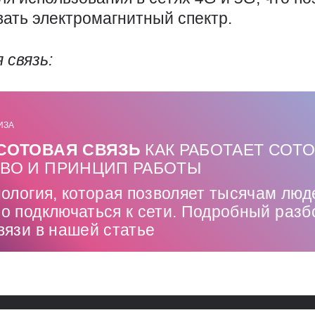
ать электромагнитный спектр.
 связь:
ИЗА
 СОТОВАЯ СВЯЗЬ
КАК РАБОТАЕТ СОТ
ТВО И ПРИНЦИП РАБОТЫ
ология, которая позволяет тысячам люд
о подключаться к сети. Подробный разб
вязи в нашей статье