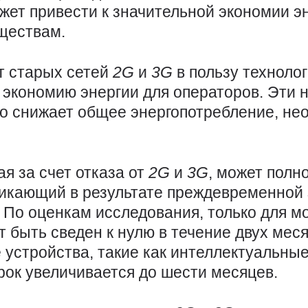
жет привести к значительной экономии э
ществам.
т старых сетей
2G
и
3G
в пользу техноло
 экономию энергии для операторов. Эти 
о снижает общее энергопотребление, не
я за счет отказа от
2G
и
3G
, может полн
никающий в результате преждевременной 
. По оценкам исследования, только для 
 быть сведен к нулю в течение двух мес
 устройства, такие как интеллектуальные
рок увеличивается до шести месяцев.