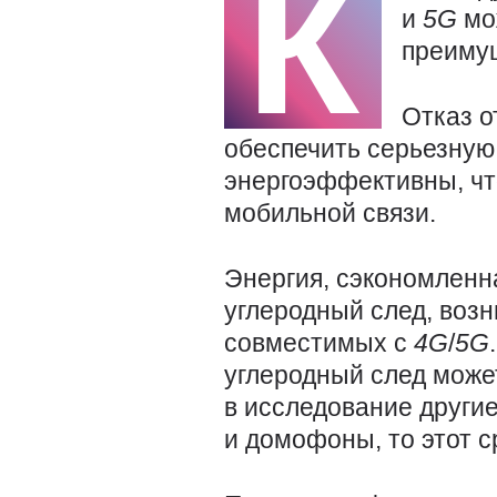
К
и
5G
мо
преиму
Отказ о
обеспечить серьезную
энергоэффективны, чт
мобильной связи.
Энергия, сэкономленна
углеродный след, воз
совместимых с
4G
/
5G
углеродный след может
в исследование другие
и домофоны, то этот с