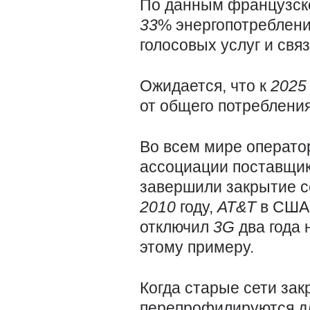
По данным французско
33
% энергопотреблени
голосовых услуг и св
Ожидается, что к
202
от общего потребления
Во всем мире операто
ассоциации поставщик
завершили закрытие 
2010
году,
AT&T
в США
отключил
3G
два года 
этому примеру.
Когда старые сети зак
перепрофилируются дл